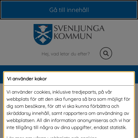
Våra webbplatser
Gå till innehåll
Sök
MENY
Vi använder kakor
Meny
Nyheter
Vi använder cookies, inklusive tredjeparts, på vår
webbplats för att den ska fungera så bra som möjligt för
dig som besökare, för att vi ska kunna förbättra och
På denna sida kan du läsa alla våra nyheter. Om du vill 
skräddarsy innehåll, samt rapportera om användning av
vara säker på att du inte missar något och vill få 
webbplatsen. All din information anonymiseras och vi har
nyheterna direkt till din e-post, kan du 
prenumerera på 
inte tillgång till några av dina uppgifter, endast statistik.
alla våra nyheter.
Läs mer om våran webbplats och cookies