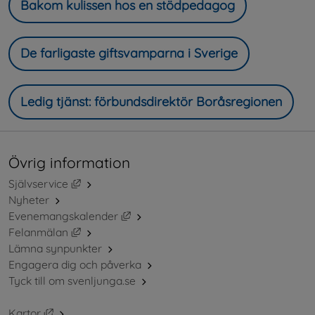
Bakom kulissen hos en stödpedagog
De farligaste giftsvamparna i Sverige
Ledig tjänst: förbundsdirektör Boråsregionen
Övrig information
Länk till annan webbplats, öppnas i nytt fönster.
Självservice
Nyheter
Länk till annan webbplats, öppnas i ny
Evenemangskalender
Länk till annan webbplats, öppnas i nytt fönster.
Felanmälan
Lämna synpunkter
Engagera dig och påverka
Tyck till om svenljunga.se
Länk till annan webbplats, öppnas i nytt fönster.
Kartor