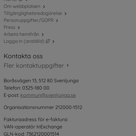
Om webbplatsen
Tillgänglighetsredogörelse
Personuppgifter/GDPR
Press
Arbeta hemifrån
Länk till annan webbplats, öppnas i nytt 
Logga in (anställd)
Kontakta oss
Fler kontaktuppgifter
Boråsvägen 13, 512 80 Svenljunga
Telefon: 0325-180 00
E-post: 
kommun@svenljunga.se
Organisationsnummer 212000-1512
Fakturaadress för e-faktura:
VAN-operatör InExchange
GLN-kod: 7362120001514