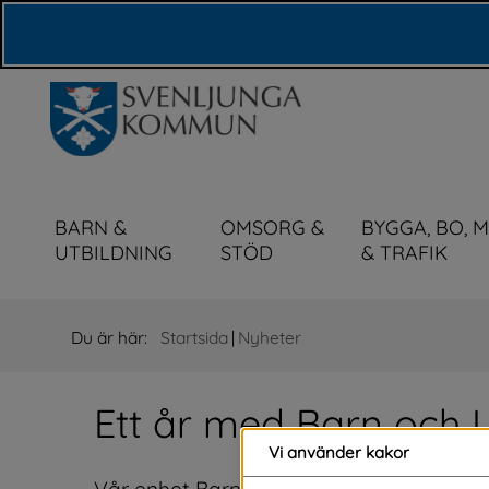
Våra webbplatser
BARN &
OMSORG &
BYGGA, BO, 
UTBILDNING
STÖD
& TRAFIK
Du är här:
Startsida
|
Nyheter
Ett år med Barn och 
Vi använder kakor
Vår enhet Barn och Unga i Svenljunga (BU