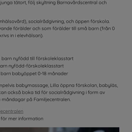
unga tätort, följ skyltning Barnavårdscentral och 
hälsovård), socialrådgivning, och öppen förskola. 
vande förälder och som förälder till små barn (från 0 
ivs in i elevhälsan).
arn nyfödd till förskoleklasstart
barn nyfödd-förskoleklasstart
d barn babyöppet 0-18 månader
empelvis babymassage, Lilla öppna förskolan, babyläs, 
an också boka tid för socialrådgivning i form av 
på måndagar på Familjecentralen.
jecentralen
bbplats, öppnas i nytt fönster.
Länk till annan webbplats, öppnas i nytt fönster.
 för mer information