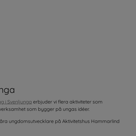
unga
g i Svenljunga
 erbjuder vi flera aktiviteter som 
erksamhet som bygger på ungas idéer.
våra ungdomsutvecklare på Aktivitetshus Hammarlind 