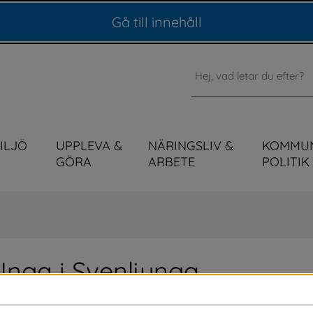
Gå till innehåll
Sök
MILJÖ
UPPLEVA &
NÄRINGSLIV &
KOMMU
GÖRA
ARBETE
POLITIK
Unga i Svenljunga
S) firar ett år! Genom denna enhet har vi 