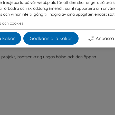
ve tredjeparts, på vår webbplats för att den ska fungera så bra 
lan vår socialförvaltning och vår barn- och 
na förbättra och skräddarsy innehåll, samt rapportera om använ
a medarbetare fokus på barn och ungdomars 
ch vi har inte tillgång till några av dina uppgifter, endast stati
arbetare berätta själva i filmen som du kan 
 och cookies
 kakor
Godkänn alla kakor
Anpassa 
fram mot ett händelserikt 2024! Du är välkommen att 
 projekt, insatser kring ungas hälsa och den öppna 