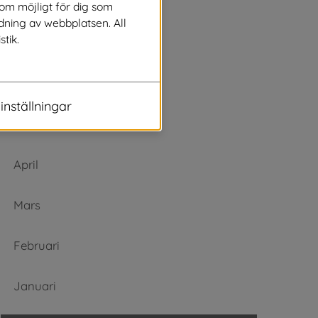
Augusti
som möjligt för dig som
dning av webbplatsen. All
stik.
Juli
Juni
inställningar
Maj
April
Mars
Februari
Januari