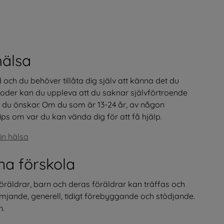
hälsa
d och du behöver tillåta dig själv att känna det du 
erioder kan du uppleva att du saknar självförtroende 
 sätt du önskar. Om du som är 13-24 år, av någon 
ips om var du kan vända dig för att få hjälp.
in hälsa
na förskola
öräldrar, barn och deras föräldrar kan träffas och 
mjande, generell, tidigt förebyggande och stödjande. 
n.