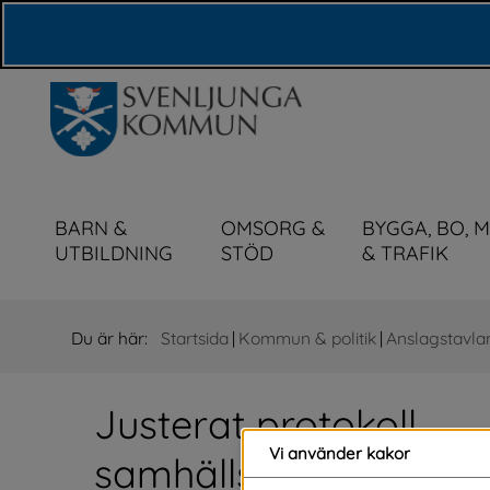
Våra webbplatser
BARN &
OMSORG &
BYGGA, BO, 
UTBILDNING
STÖD
& TRAFIK
Du är här:
Startsida
|
Kommun & politik
|
Anslagstavla
Justerat protokoll 
Vi använder kakor
samhällsbyggnadsnä