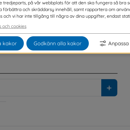
ve tredjeparts, på vår webbplats för att den ska fungera så bra 
na förbättra och skräddarsy innehåll, samt rapportera om använ
g av protokoll för 
ch vi har inte tillgång till några av dina uppgifter, endast stati
.
 och cookies
ll och med 6 juni 2026.
 kakor
Godkänn alla kakor
Anpassa 
en och protokoll.
 Protokoll från arbetsutskott blir inte 