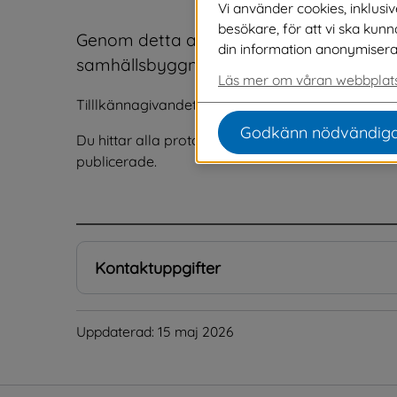
Vi använder cookies, inklusi
besökare, för att vi ska kun
Genom detta anslag tillkännages justerin
din information anonymiseras o
samhällsbyggnadsnämnden 13 maj 2026
Läs mer om våran webbplats
Tilllkännagivandet finns publicerat 15 maj 2026 ti
Godkänn nödvändiga
Du hittar alla protokoll i pdf-format på 
sidan Möt
publicerade.
.
Kontaktuppgifter
Uppdaterad: 
15 maj 2026