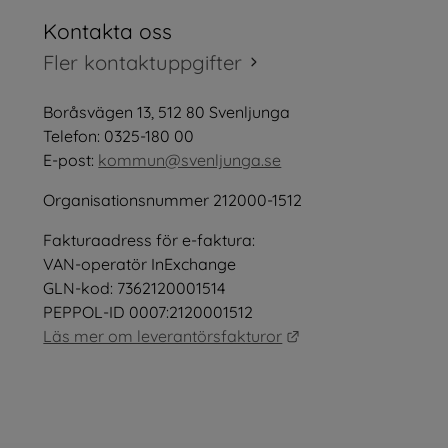
Kontakta oss
tt fönster.
Fler kontaktuppgifter
öppnas i nytt fönster.
Boråsvägen 13, 512 80 Svenljunga
tt fönster.
Telefon: 0325-180 00
E-post: 
kommun@svenljunga.se
Organisationsnummer 212000-1512
Fakturaadress för e-faktura:
nster.
VAN-operatör InExchange
GLN-kod: 7362120001514
PEPPOL-ID 0007:2120001512
Länk till annan webb
Läs mer om leverantörsfakturor
as i nytt fönster.