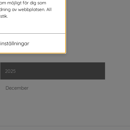
Juli
som möjligt för dig som
dning av webbplatsen. All
stik.
Juni
Maj
inställningar
April
2025
December