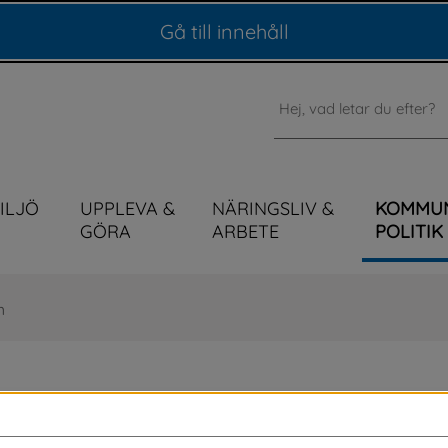
Gå till innehåll
Sök
MILJÖ
UPPLEVA &
NÄRINGSLIV &
KOMMU
GÖRA
ARBETE
POLITIK
n
mnden 13 maj 2026