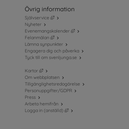
Övrig information
Länk till annan webbplats, öppnas i ny
Självservice
Nyheter
Länk till annan webbplats, 
Evenemangskalender
Länk till annan webbplats, öppnas i ny
Felanmälan
Lämna synpunkter
Engagera dig och påverka
Tyck till om svenljunga.se
Länk till annan webbplats, öppnas i nytt fö
Kartor
Om webbplatsen
Tillgänglighetsredogörelse
Personuppgifter/GDPR
Press
Arbeta hemifrån
Länk till annan webbplats, öppn
Logga in (anställd)