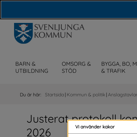
Våra webbplatser
BARN &
OMSORG &
BYGGA, BO, 
UTBILDNING
STÖD
& TRAFIK
Du är här:
Startsida
|
Kommun & politik
|
Anslagstavla
Justerat protokoll ko
Vi använder kakor
2026