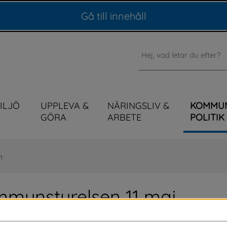
Gå till innehåll
Sök
MILJÖ
UPPLEVA &
NÄRINGSLIV &
KOMMU
GÖRA
ARBETE
POLITIK
n
mmunstyrelsen 11 maj 