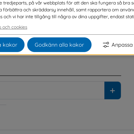
ve tredjeparts, på vår webbplats för att den ska fungera så bra 
na förbättra och skräddarsy innehåll, samt rapportera om använ
ng av protokoll för kommunstyrelsen 11 maj 
ch vi har inte tillgång till några av dina uppgifter, endast stati
 och cookies
ll och med 3 juni 2026.
 kakor
Godkänn alla kakor
Anpassa 
en och protokoll.
 Protokoll från arbetsutskott blir inte 