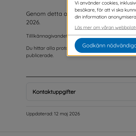
Vi använder cookies, inklusi
besökare, för att vi ska kun
Genom detta anslag tillkännages justeri
din information anonymiseras o
2026.
Läs mer om våran webbplats
Tilllkännagivandet finns publicerat 12 maj 2026 ti
Godkänn nödvändiga
Du hittar alla protokoll i pdf-format på 
sidan Möt
publicerade.
.
Kontaktuppgifter
Uppdaterad: 
12 maj 2026