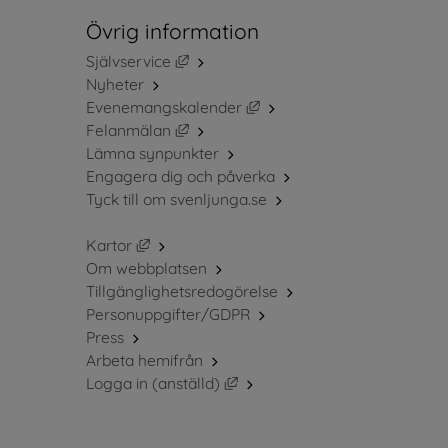
Övrig information
Länk till annan webbplats, öppnas i ny
Självservice
Nyheter
Länk till annan webbplats, 
Evenemangskalender
Länk till annan webbplats, öppnas i ny
Felanmälan
Lämna synpunkter
Engagera dig och påverka
Tyck till om svenljunga.se
Länk till annan webbplats, öppnas i nytt fö
Kartor
Om webbplatsen
Tillgänglighetsredogörelse
Personuppgifter/GDPR
Press
Arbeta hemifrån
Länk till annan webbplats, öppn
Logga in (anställd)