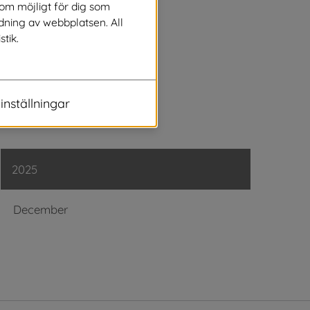
Juli
som möjligt för dig som
dning av webbplatsen. All
stik.
Juni
Maj
inställningar
April
2025
December