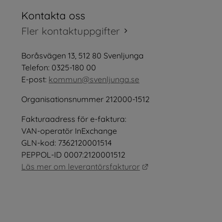
Kontakta oss
tt fönster.
Fler kontaktuppgifter
öppnas i nytt fönster.
Boråsvägen 13, 512 80 Svenljunga
tt fönster.
Telefon: 0325-180 00
E-post: 
kommun@svenljunga.se
Organisationsnummer 212000-1512
Fakturaadress för e-faktura:
nster.
VAN-operatör InExchange
GLN-kod: 7362120001514
PEPPOL-ID 0007:2120001512
Länk till annan webb
Läs mer om leverantörsfakturor
as i nytt fönster.