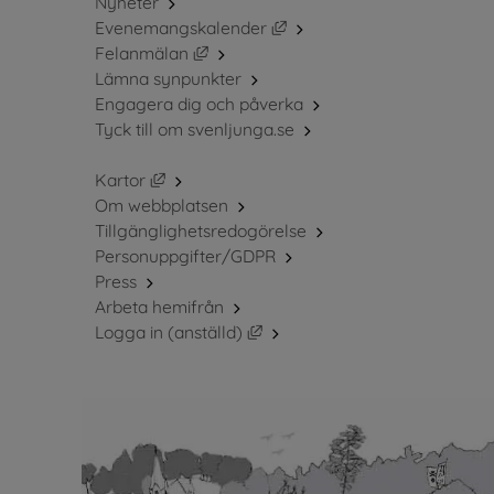
Nyheter
Länk till annan webbplats, 
Evenemangskalender
Länk till annan webbplats, öppnas i ny
Felanmälan
Lämna synpunkter
Engagera dig och påverka
Tyck till om svenljunga.se
Länk till annan webbplats, öppnas i nytt fö
Kartor
Om webbplatsen
Tillgänglighetsredogörelse
Personuppgifter/GDPR
Press
Arbeta hemifrån
Länk till annan webbplats, öppn
Logga in (anställd)