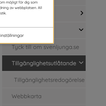
som möjligt för dig som
dning av webbplatsen. All
Kontakta oss
stik.
Om webbplatsen
inställningar
Tyck till om svenljunga.se
Tillgänglighetsutlåtande
Tillgänglighetsredogörelse
Webbkarta