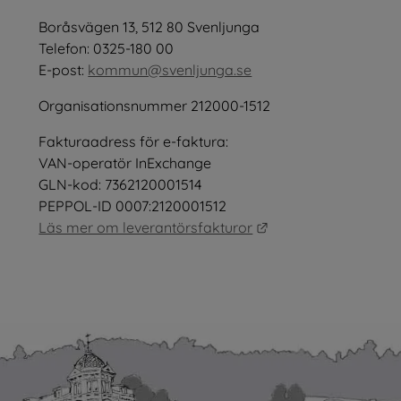
öppnas i nytt fönster.
Boråsvägen 13, 512 80 Svenljunga
tt fönster.
Telefon: 0325-180 00
E-post: 
kommun@svenljunga.se
Organisationsnummer 212000-1512
Fakturaadress för e-faktura:
nster.
VAN-operatör InExchange
GLN-kod: 7362120001514
PEPPOL-ID 0007:2120001512
Länk till annan webb
Läs mer om leverantörsfakturor
as i nytt fönster.