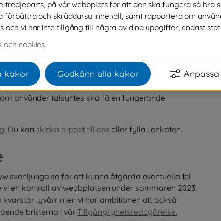
ve tredjeparts, på vår webbplats för att den ska fungera så bra 
et och tjänster tillgängliga för en bred 
na förbättra och skräddarsy innehåll, samt rapportera om använ
ch vi har inte tillgång till några av dina uppgifter, endast stati
 och cookies
 anpassar sig till det media du använder (läsplatta, 
 kakor
Godkänn alla kakor
Anpassa 
som använder talsyntes ska få en fungerande 
g.
 Du kan 
skicka e-post till oss
 eller fylla i enkäten.
e
w.svenljunga.se för att kunna åtgärda eventuella fel 
vi en kontroll av webbplatsen under sommaren 2023. 
a kvarstår tyvärr men vi har ambitionen att också 
ende bristerna i vår 
Tillgänglighetsredogörelse.