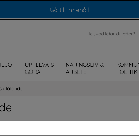
Gå till innehåll
Sök
MILJÖ
UPPLEVA &
NÄRINGSLIV &
KOMMU
GÖRA
ARBETE
POLITIK
tsutlåtande
nde
ar bättre för alla, oavsett 
 följer Web Content Accessibility Guidelines 