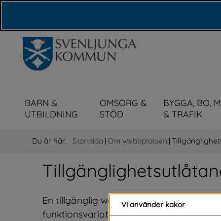
Våra webbplatser
BARN &
OMSORG &
BYGGA, BO, 
UTBILDNING
STÖD
& TRAFIK
Du är här:
Startsida
|
Om webbplatsen
|
Tillgänglighe
Tillgänglighetsutlåta
En tillgänglig webb är en webb som funger
Vi använder kakor
funktionsvariation eller ej. Vår webbplats