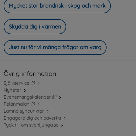
Mycket stor brandrisk i skog och mark
Skydda dig i värmen
Just nu får vi många frågor om varg
Övrig information
Länk till annan webbplats, öppnas i nytt fönster.
Självservice
Nyheter
Länk till annan webbplats, öppnas i ny
Evenemangskalender
Länk till annan webbplats, öppnas i nytt fönster.
Felanmälan
Lämna synpunkter
Engagera dig och påverka
Tyck till om svenljunga.se