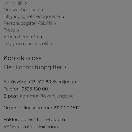
Länk till annan webbplats, öppnas i nytt fönster.
Kartor
Om webbplatsen
Tillgänglighetsredogörelse
Personuppgifter/GDPR
Press
Arbeta hemifrån
Länk till annan webbplats, öppnas i nytt 
Logga in (anställd)
Kontakta oss
Fler kontaktuppgifter
Boråsvägen 13, 512 80 Svenljunga
Telefon: 0325-180 00
E-post: 
kommun@svenljunga.se
Organisationsnummer 212000-1512
Fakturaadress för e-faktura:
VAN-operatör InExchange