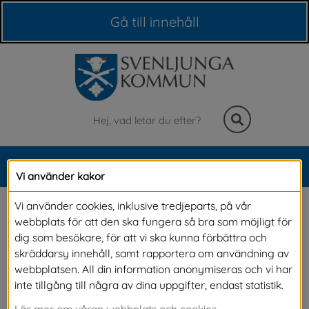
Våra webbplatser
Gå till innehåll
Sök
MENY
Vi använder kakor
Meny
Sommarzonen är öppen
Vi använder cookies, inklusive tredjeparts, på vår
webbplats för att den ska fungera så bra som möjligt för
dig som besökare, för att vi ska kunna förbättra och
skräddarsy innehåll, samt rapportera om användning av
webbplatsen. All din information anonymiseras och vi har
inte tillgång till några av dina uppgifter, endast statistik.
Läs mer om våran webbplats och cookies