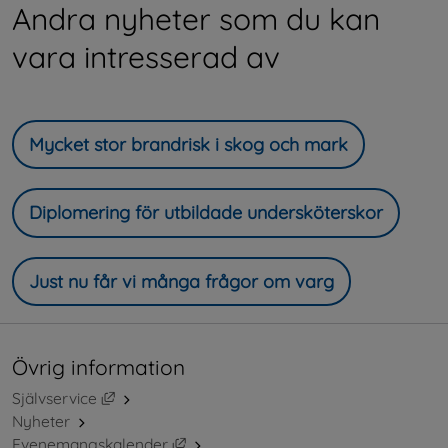
Andra nyheter som du kan
vara intresserad av
Mycket stor brandrisk i skog och mark
Diplomering för utbildade undersköterskor
Just nu får vi många frågor om varg
Övrig information
Länk till annan webbplats, öppnas i nytt fönster.
Självservice
Nyheter
Länk till annan webbplats, öppnas i ny
Evenemangskalender