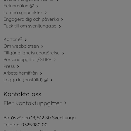
Länk till annan webbplats, öppnas i nytt fönster.
Felanmälan
Lämna synpunkter
Engagera dig och påverka
Tyck till om svenljunga.se
Länk till annan webbplats, öppnas i nytt fönster.
Kartor
Om webbplatsen
Tillgänglighetsredogörelse
Personuppgifter/GDPR
Press
Arbeta hemifrån
Länk till annan webbplats, öppnas i nytt 
Logga in (anställd)
Kontakta oss
Fler kontaktuppgifter
Boråsvägen 13, 512 80 Svenljunga
Telefon: 0325-180 00