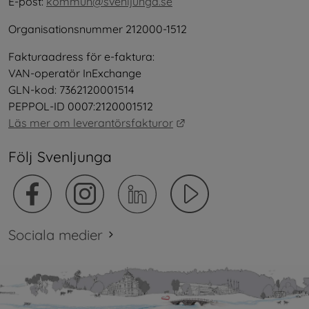
E-post: 
kommun@svenljunga.se
Organisationsnummer 212000-1512
Fakturaadress för e-faktura:
VAN-operatör InExchange
GLN-kod: 7362120001514
PEPPOL-ID 0007:2120001512
Länk till annan webbplat
Läs mer om leverantörsfakturor
Följ Svenljunga
Sociala medier