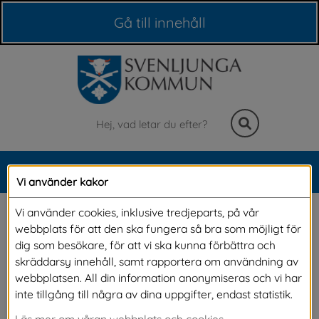
Våra webbplatser
Gå till innehåll
Sök
MENY
Vi använder kakor
Meny
Res gratis med 
Vi använder cookies, inklusive tredjeparts, på vår
webbplats för att den ska fungera så bra som möjligt för
seniorbiljett
dig som besökare, för att vi ska kunna förbättra och
skräddarsy innehåll, samt rapportera om användning av
webbplatsen. All din information anonymiseras och vi har
Vi erbjuder folkbokförda seniorer som är 70 år 
inte tillgång till några av dina uppgifter, endast statistik.
eller äldre en seniorbiljett från Västtrafik. Vi 
Läs mer om våran webbplats och cookies