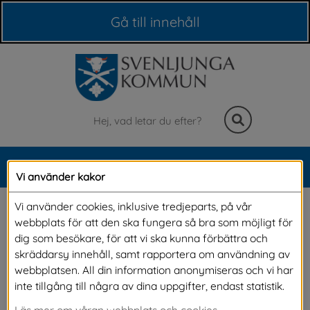
Våra webbplatser
Gå till innehåll
Sök
MENY
Vi använder kakor
Meny
Lägg inte ner 
Vi använder cookies, inklusive tredjeparts, på vår
webbplats för att den ska fungera så bra som möjligt för
Skogsgläntan (Bifall)
dig som besökare, för att vi ska kunna förbättra och
skräddarsy innehåll, samt rapportera om användning av
webbplatsen. All din information anonymiseras och vi har
inte tillgång till några av dina uppgifter, endast statistik.
Diarienr. KSF-2025-304-634
Läs mer om våran webbplats och cookies