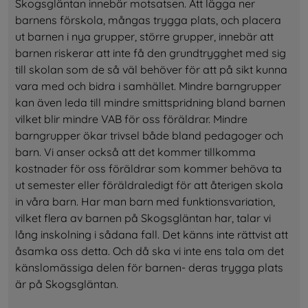
Skogsgläntan innebär motsatsen. Att lägga ner 
barnens förskola, mångas trygga plats, och placera 
ut barnen i nya grupper, större grupper, innebär att 
barnen riskerar att inte få den grundtrygghet med sig 
till skolan som de så väl behöver för att på sikt kunna 
vara med och bidra i samhället. Mindre barngrupper 
kan även leda till mindre smittspridning bland barnen 
vilket blir mindre VAB för oss föräldrar. Mindre 
barngrupper ökar trivsel både bland pedagoger och 
barn. Vi anser också att det kommer tillkomma 
kostnader för oss föräldrar som kommer behöva ta 
ut semester eller föräldraledigt för att återigen skola 
in våra barn. Har man barn med funktionsvariation, 
vilket flera av barnen på Skogsgläntan har, talar vi 
lång inskolning i sådana fall. Det känns inte rättvist att 
åsamka oss detta. Och då ska vi inte ens tala om det 
känslomässiga delen för barnen- deras trygga plats 
är på Skogsgläntan.