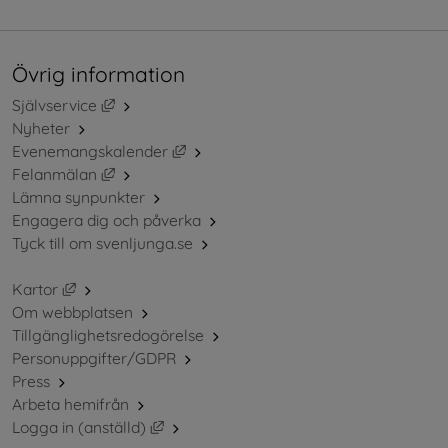
Övrig information
Länk till annan webbplats, öppnas i nytt fönster.
Självservice
Nyheter
Länk till annan webbplats, öppnas i ny
Evenemangskalender
Länk till annan webbplats, öppnas i nytt fönster.
Felanmälan
Lämna synpunkter
Engagera dig och påverka
Tyck till om svenljunga.se
Länk till annan webbplats, öppnas i nytt fönster.
Kartor
Om webbplatsen
Tillgänglighetsredogörelse
Personuppgifter/GDPR
Press
Arbeta hemifrån
Länk till annan webbplats, öppnas i nytt 
Logga in (anställd)