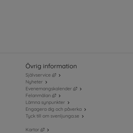
Övrig information
Länk till annan webbplats, öppnas i ny
Självservice
Nyheter
Länk till annan webbplats, 
Evenemangskalender
Länk till annan webbplats, öppnas i ny
Felanmälan
Lämna synpunkter
Engagera dig och påverka
Tyck till om svenljunga.se
Länk till annan webbplats, öppnas i nytt fö
Kartor