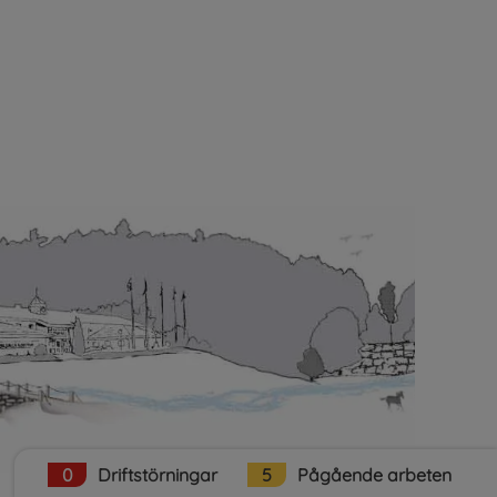
plats.
0
Driftstörningar
5
Pågående arbeten