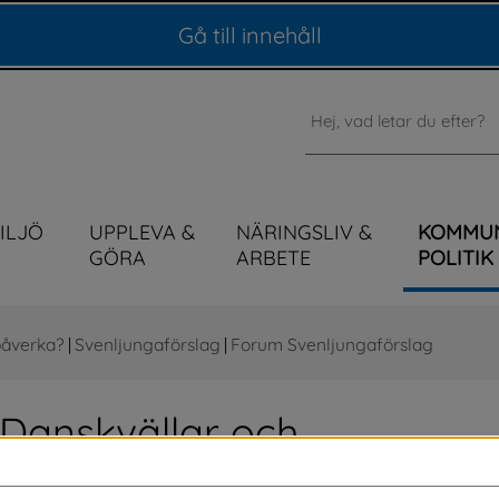
Gå till innehåll
Sök
MILJÖ
UPPLEVA &
NÄRINGSLIV &
KOMMU
GÖRA
ARBETE
POLITIK
påverka?
|
Svenljungaförslag
|
Forum Svenljungaförslag
 Danskvällar och 