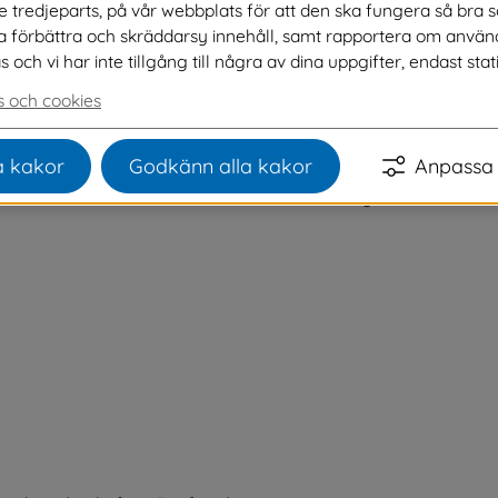
ve tredjeparts, på vår webbplats för att den ska fungera så bra 
na förbättra och skräddarsy innehåll, samt rapportera om använ
ch vi har inte tillgång till några av dina uppgifter, endast stati
 och cookies
llt viktigt för äldre.
 kakor
Godkänn alla kakor
Anpassa 
t för äldre. Därför önskar jag att Svenljunga
60 år. Både bra för hälsan och bra för att bryta