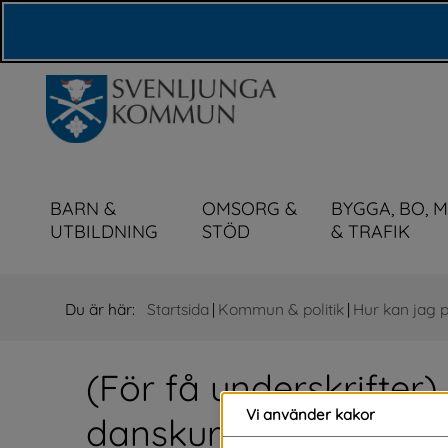
Våra webbplatser
BARN &
OMSORG &
BYGGA, BO, 
UTBILDNING
STÖD
& TRAFIK
Du är här:
Startsida
|
Kommun & politik
|
Hur kan jag 
(För få underskrifter)
Vi använder kakor
danskurs för äldre