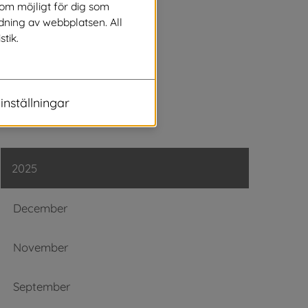
Juli
som möjligt för dig som
dning av webbplatsen. All
stik.
Juni
Maj
inställningar
Mars
2025
December
November
September