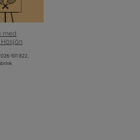
a med
 Hösjön
2026-101 822,
brink