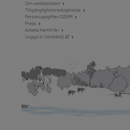
Om webbplatsen
Tillgänglighetsredogörelse
Personuppgifter/GDPR
Press
Arbeta hemifrån
Länk till annan webbplats, öppn
Logga in (anställd)