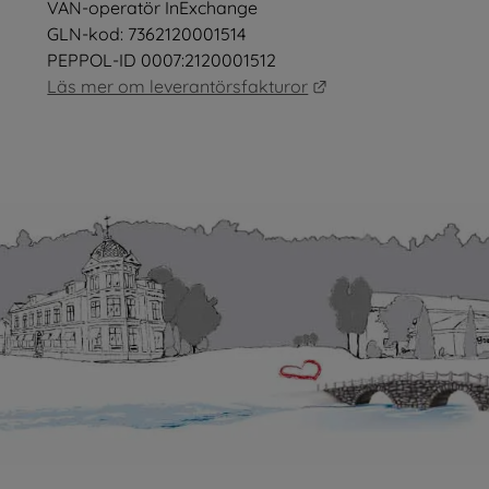
VAN-operatör InExchange
GLN-kod: 7362120001514
PEPPOL-ID 0007:2120001512
Länk till annan webb
Läs mer om leverantörsfakturor
as i nytt fönster.