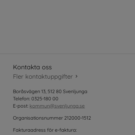
Kontakta oss
tt fönster.
Fler kontaktuppgifter
öppnas i nytt fönster.
Boråsvägen 13, 512 80 Svenljunga
tt fönster.
Telefon: 0325-180 00
E-post: 
kommun@svenljunga.se
Organisationsnummer 212000-1512
Fakturaadress för e-faktura:
nster.