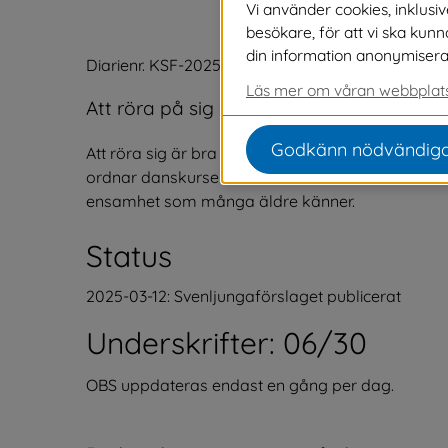
Vi använder cookies, inklusi
besökare, för att vi ska kun
din information anonymiseras o
Diarienr. KSF-2025-056-819 - Stina Hannedahl
Läs mer om våran webbplats
Att röra på sig är bra för hälsan och specie
Godkänn nödvändiga
Att röra sig är bra för hälsan och speciellt viktig
ordnar danskurser eller danskvällar för oss över 
ensamhet som många äldre känner.
Status
2025-03-12: Svenljungaförslaget publicerat
Underskrifter: 06/30
OBS uppdateras endast en gång per dag.