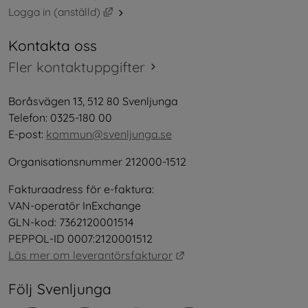
Länk till annan webbplats, öppnas i nytt 
Logga in (anställd)
Kontakta oss
Fler kontaktuppgifter
Boråsvägen 13, 512 80 Svenljunga
Telefon: 0325-180 00
E-post: 
kommun@svenljunga.se
Organisationsnummer 212000-1512
Fakturaadress för e-faktura:
VAN-operatör InExchange
GLN-kod: 7362120001514
PEPPOL-ID 0007:2120001512
Länk till annan webbplat
Läs mer om leverantörsfakturor
Följ Svenljunga