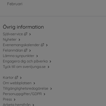
Februari
Övrig information
Länk till annan webbplats, öppnas i nytt fönster.
Självservice
Nyheter
Länk till annan webbplats, öppnas i ny
Evenemangskalender
Länk till annan webbplats, öppnas i nytt fönster.
Felanmälan
Lämna synpunkter
Engagera dig och påverka
Tyck till om svenljunga.se
Länk till annan webbplats, öppnas i nytt fönster.
Kartor
Om webbplatsen
Tillgänglighetsredogörelse
Personuppgifter/GDPR
Press
Arbeta hemifrån