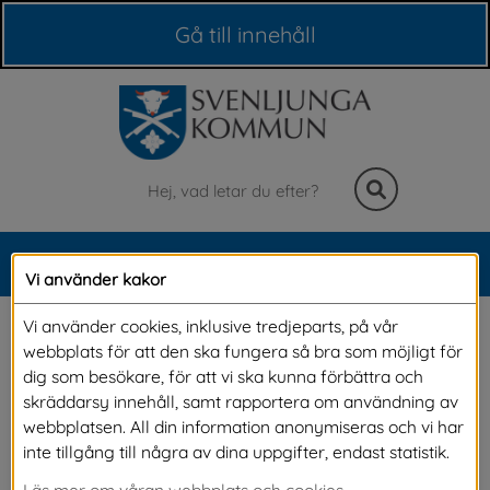
Våra webbplatser
Gå till innehåll
Sök
MENY
Vi använder kakor
Meny
(Bifall) Offentlig toalett 
Vi använder cookies, inklusive tredjeparts, på vår
webbplats för att den ska fungera så bra som möjligt för
vid torget
dig som besökare, för att vi ska kunna förbättra och
skräddarsy innehåll, samt rapportera om användning av
webbplatsen. All din information anonymiseras och vi har
inte tillgång till några av dina uppgifter, endast statistik.
KSF-2022-207 209 - Svenljunga företagarförening och 
Läs mer om våran webbplats och cookies