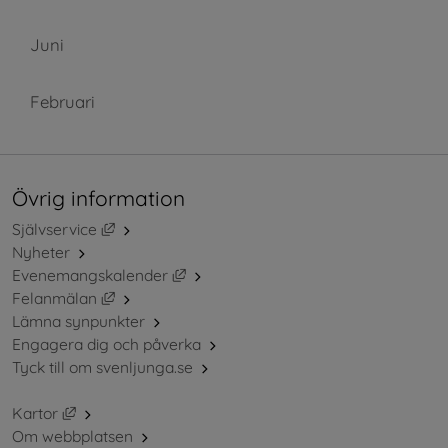
Juni
Februari
Övrig information
Länk till annan webbplats, öppnas i nytt fönster.
Självservice
Nyheter
Länk till annan webbplats, öppnas i ny
Evenemangskalender
Länk till annan webbplats, öppnas i nytt fönster.
Felanmälan
Lämna synpunkter
Engagera dig och påverka
Tyck till om svenljunga.se
Länk till annan webbplats, öppnas i nytt fönster.
Kartor
Om webbplatsen