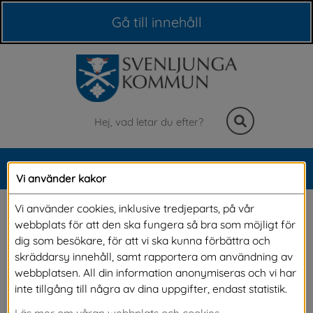
Våra webbplatser
Gå till innehåll
Sök
MENY
Vi använder kakor
Meny
(För få underskrifter) 
Vi använder cookies, inklusive tredjeparts, på vår
webbplats för att den ska fungera så bra som möjligt för
Regelbunden sopning av 
dig som besökare, för att vi ska kunna förbättra och
skräddarsy innehåll, samt rapportera om användning av
gång- och cykelbanor
webbplatsen. All din information anonymiseras och vi har
inte tillgång till några av dina uppgifter, endast statistik.
Läs mer om våran webbplats och cookies