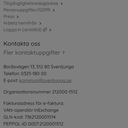
Tillgänglighetsredogörelse
Personuppgifter/GDPR
Press
Arbeta hemifrån
Länk till annan webbplats, öppnas i nytt 
Logga in (anställd)
Kontakta oss
Fler kontaktuppgifter
Boråsvägen 13, 512 80 Svenljunga
Telefon: 0325-180 00
E-post: 
kommun@svenljunga.se
Organisationsnummer 212000-1512
Fakturaadress för e-faktura:
VAN-operatör InExchange
GLN-kod: 7362120001514
PEPPOL-ID 0007:2120001512