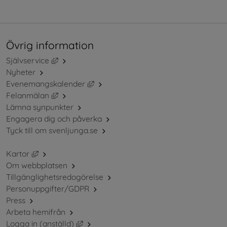
Övrig information
Länk till annan webbplats, öppnas i nytt fönster.
Självservice
Nyheter
Länk till annan webbplats, öppnas i ny
Evenemangskalender
Länk till annan webbplats, öppnas i nytt fönster.
Felanmälan
Lämna synpunkter
Engagera dig och påverka
Tyck till om svenljunga.se
Länk till annan webbplats, öppnas i nytt fönster.
Kartor
Om webbplatsen
Tillgänglighetsredogörelse
Personuppgifter/GDPR
Press
Arbeta hemifrån
Länk till annan webbplats, öppnas i nytt 
Logga in (anställd)