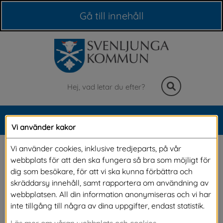
Våra webbplatser
Gå till innehåll
Sök
MENY
Vi använder kakor
Meny
(Beslut: avslag) Cykel- 
Vi använder cookies, inklusive tredjeparts, på vår
webbplats för att den ska fungera så bra som möjligt för
och ridled längs med 
dig som besökare, för att vi ska kunna förbättra och
skräddarsy innehåll, samt rapportera om användning av
Pyttebanan
webbplatsen. All din information anonymiseras och vi har
inte tillgång till några av dina uppgifter, endast statistik.
Läs mer om våran webbplats och cookies