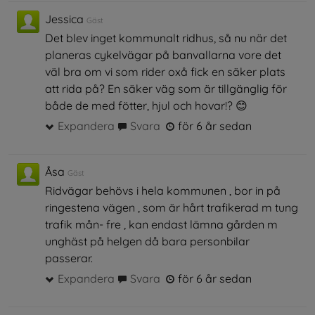
Jessica
Gäst
Det blev inget kommunalt ridhus, så nu när det
planeras cykelvägar på banvallarna vore det
väl bra om vi som rider oxå fick en säker plats
att rida på? En säker väg som är tillgänglig för
både de med fötter, hjul och hovar!? 😊
Expandera
Svara
för 6 år sedan
Åsa
Gäst
Ridvägar behövs i hela kommunen , bor in på
ringestena vägen , som är hårt trafikerad m tung
trafik mån- fre , kan endast lämna gården m
unghäst på helgen då bara personbilar
passerar.
Expandera
Svara
för 6 år sedan