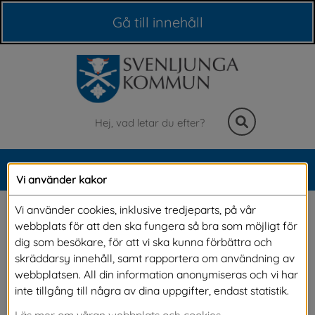
Våra webbplatser
Gå till innehåll
Sök
MENY
Vi använder kakor
Meny
Underrättelse om 
Vi använder cookies, inklusive tredjeparts, på vår
webbplats för att den ska fungera så bra som möjligt för
antagande: Ny detaljplan 
dig som besökare, för att vi ska kunna förbättra och
skräddarsy innehåll, samt rapportera om användning av
för Holjslunga camping 
webbplatsen. All din information anonymiseras och vi har
inte tillgång till några av dina uppgifter, endast statistik.
och café, fastigheten 
Läs mer om våran webbplats och cookies