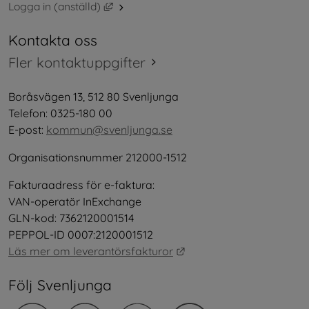
Länk till annan webbplats, öppnas i nytt 
Logga in (anställd)
Kontakta oss
Fler kontaktuppgifter
Boråsvägen 13, 512 80 Svenljunga
Telefon: 0325-180 00
E-post: 
kommun@svenljunga.se
Organisationsnummer 212000-1512
Fakturaadress för e-faktura:
VAN-operatör InExchange
GLN-kod: 7362120001514
PEPPOL-ID 0007:2120001512
Länk till annan webbplat
Läs mer om leverantörsfakturor
Följ Svenljunga