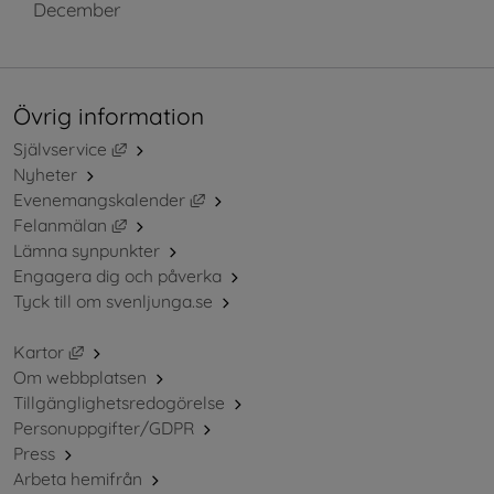
December
Övrig information
Länk till annan webbplats, öppnas i nytt fönster.
Självservice
Nyheter
Länk till annan webbplats, öppnas i ny
Evenemangskalender
Länk till annan webbplats, öppnas i nytt fönster.
Felanmälan
Lämna synpunkter
Engagera dig och påverka
Tyck till om svenljunga.se
Länk till annan webbplats, öppnas i nytt fönster.
Kartor
Om webbplatsen
Tillgänglighetsredogörelse
Personuppgifter/GDPR
Press
Arbeta hemifrån