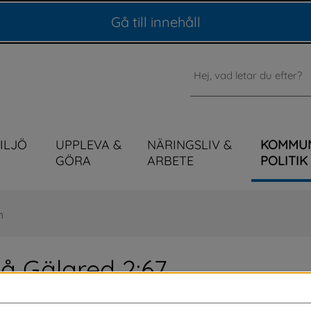
Gå till innehåll
Sök
MILJÖ
UPPLEVA &
NÄRINGSLIV &
KOMMU
GÖRA
ARBETE
POLITIK
n
å Gälared 2:67
 för uppförande av altan och rivning av 