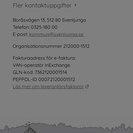
tt fönster.
Fler kontaktuppgifter
öppnas i nytt fönster.
Boråsvägen 13, 512 80 Svenljunga
tt fönster.
Telefon: 0325-180 00
E-post: 
kommun@svenljunga.se
Organisationsnummer 212000-1512
Fakturaadress för e-faktura:
nster.
VAN-operatör InExchange
GLN-kod: 7362120001514
PEPPOL-ID 0007:2120001512
Länk till annan webb
Läs mer om leverantörsfakturor
as i nytt fönster.