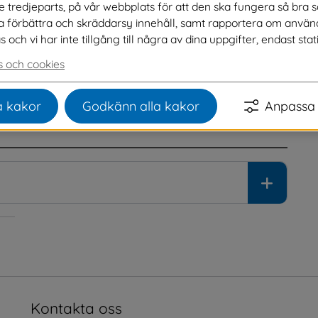
ve tredjeparts, på vår webbplats för att den ska fungera så bra 
r fastigheten Gälared 2:67.
na förbättra och skräddarsy innehåll, samt rapportera om använ
ch vi har inte tillgång till några av dina uppgifter, endast stati
- och byggenheten. Nämndens beslut kan överklagas till 
 och cookies
tiden är 4 veckor efter att beslutet har kungjorts här.
ill och med 30 augusti 2026.
 kakor
Godkänn alla kakor
Anpassa 
Kontakta oss