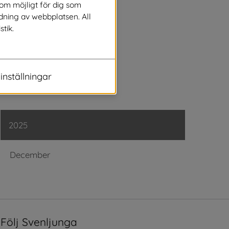
Juli
som möjligt för dig som
dning av webbplatsen. All
stik.
Juni
Maj
inställningar
April
2025
December
Följ Svenljunga