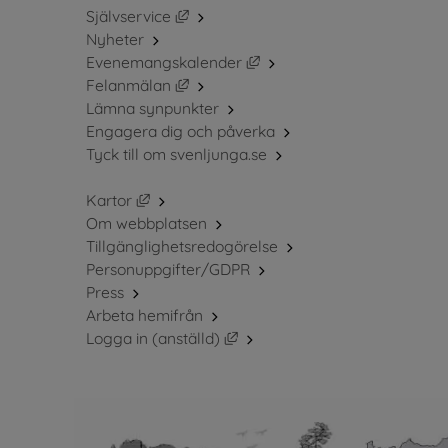
Länk till annan webbplats, öppnas i ny
Självservice
Nyheter
Länk till annan webbplats, 
Evenemangskalender
Länk till annan webbplats, öppnas i ny
Felanmälan
Lämna synpunkter
Engagera dig och påverka
Tyck till om svenljunga.se
Länk till annan webbplats, öppnas i nytt fö
Kartor
Om webbplatsen
Tillgänglighetsredogörelse
Personuppgifter/GDPR
Press
Arbeta hemifrån
Länk till annan webbplats, öppn
Logga in (anställd)