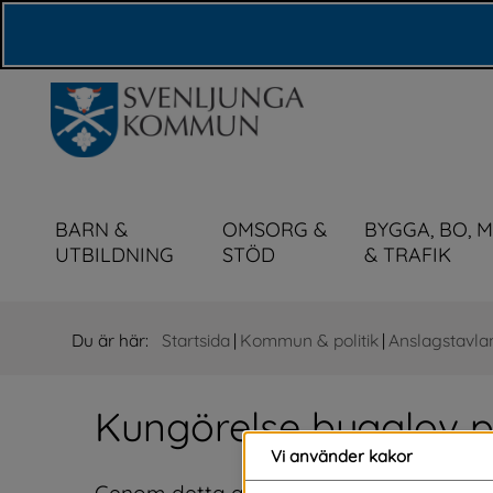
Våra webbplatser
BARN &
OMSORG &
BYGGA, BO, 
UTBILDNING
STÖD
& TRAFIK
Du är här:
Startsida
|
Kommun & politik
|
Anslagstavla
Kungörelse bygglov p
Vi använder kakor
Genom detta anslag tillkännages bygglov