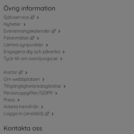
Övrig information
Länk till annan webbplats, öppnas i nytt fönster.
Självservice
Nyheter
Länk till annan webbplats, öppnas i ny
Evenemangskalender
Länk till annan webbplats, öppnas i nytt fönster.
Felanmälan
Lämna synpunkter
Engagera dig och påverka
Tyck till om svenljunga.se
Länk till annan webbplats, öppnas i nytt fönster.
Kartor
Om webbplatsen
Tillgänglighetsredogörelse
Personuppgifter/GDPR
Press
Arbeta hemifrån
Länk till annan webbplats, öppnas i nytt 
Logga in (anställd)
Kontakta oss