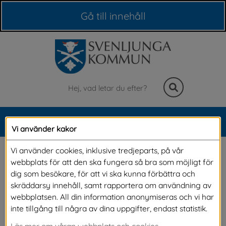
Våra webbplatser
Gå till innehåll
Sök
MENY
Vi använder kakor
Meny
Kungörelse bygglov 
Vi använder cookies, inklusive tredjeparts, på vår
webbplats för att den ska fungera så bra som möjligt för
Svenljunga 5:260
dig som besökare, för att vi ska kunna förbättra och
skräddarsy innehåll, samt rapportera om användning av
webbplatsen. All din information anonymiseras och vi har
Genom detta anslag tillkännages bygglov för 
inte tillgång till några av dina uppgifter, endast statistik.
nybyggnad av miljöplats på fastigheten 
Läs mer om våran webbplats och cookies