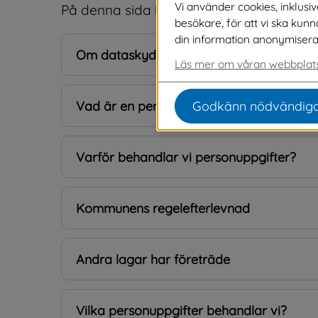
Vi använder cookies, inklusi
På denna sida beskriver vi övergripande 
besökare, för att vi ska kun
din information anonymiseras o
Om dataskyddsförordningen, GDPR
Läs mer om våran webbplats
Godkänn nödvändiga
Vad är en personuppgift
Varför behandlar vi personuppgifter?
Kommunens regelefterlevnad
Andra lagar har företräde
Vilka personuppgifter behandlar vi?