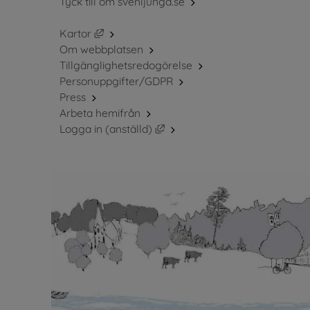
Tyck till om svenljunga.se
Länk till annan webbplats, öppnas i nytt fö
Kartor
Om webbplatsen
Tillgänglighetsredogörelse
Personuppgifter/GDPR
Press
Arbeta hemifrån
Länk till annan webbplats, öppn
Logga in (anställd)