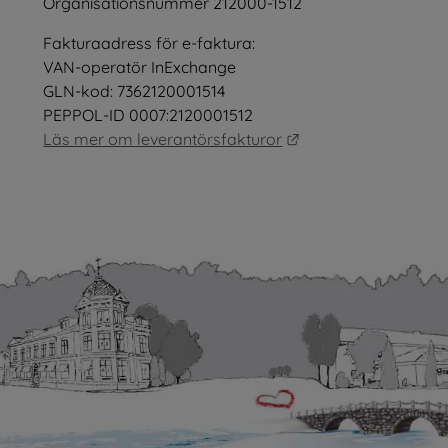
Organisationsnummer 212000-1512
Fakturaadress för e-faktura:
nster.
VAN-operatör InExchange
GLN-kod: 7362120001514
PEPPOL-ID 0007:2120001512
Länk till annan webb
Läs mer om leverantörsfakturor
as i nytt fönster.