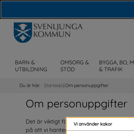
Våra webbplatser
BARN &
OMSORG &
BYGGA, BO, 
UTBILDNING
STÖD
& TRAFIK
Du är här:
Startsida
|
Om personuppgifter
Om personuppgifter
Det är viktigt för oss att alla som bor oc
Vi använder kakor
på att vi hanterar deras personuppgifter p