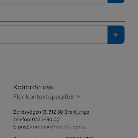
Kontakta oss
tt fönster.
Fler kontaktuppgifter
öppnas i nytt fönster.
Boråsvägen 13, 512 80 Svenljunga
tt fönster.
Telefon: 0325-180 00
E-post: 
kommun@svenljunga.se