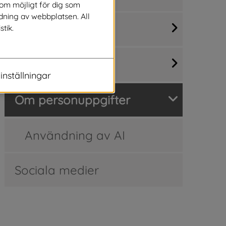
som möjligt för dig som
dning av webbplatsen. All
Kontakta oss
stik.
Om webbplatsen
inställningar
Om personuppgifter
Användning av AI
Sociala medier