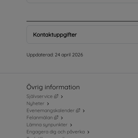
.
Kontaktuppgifter
Uppdaterad: 
24 april 2026
Övrig information
Länk till annan webbplats, öppnas i ny
Självservice
Nyheter
Länk till annan webbplats, 
Evenemangskalender
Länk till annan webbplats, öppnas i ny
Felanmälan
Lämna synpunkter
Engagera dig och påverka