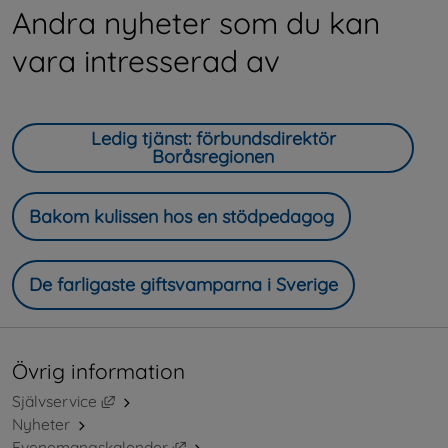
Andra nyheter som du kan
vara intresserad av
Ledig tjänst: förbundsdirektör
Boråsregionen
Bakom kulissen hos en stödpedagog
De farligaste giftsvamparna i Sverige
Övrig information
Länk till annan webbplats, öppnas i nytt fönster.
Självservice
Nyheter
Länk till annan webbplats, öppnas i ny
Evenemangskalender