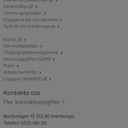
Länk till annan webbplats, öppnas i nytt fönster.
Felanmälan
Lämna synpunkter
Engagera dig och påverka
Tyck till om svenljunga.se
Länk till annan webbplats, öppnas i nytt fönster.
Kartor
Om webbplatsen
Tillgänglighetsredogörelse
Personuppgifter/GDPR
Press
Arbeta hemifrån
Länk till annan webbplats, öppnas i nytt 
Logga in (anställd)
Kontakta oss
Fler kontaktuppgifter
Boråsvägen 13, 512 80 Svenljunga
Telefon: 0325-180 00