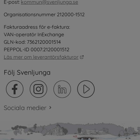
E-post: 
kommun@svenljunga.se
Organisationsnummer 212000-1512
Fakturaadress för e-faktura:
VAN-operatör InExchange
GLN-kod: 7362120001514
PEPPOL-ID 0007:2120001512
Länk till annan webbplat
Läs mer om leverantörsfakturor
Följ Svenljunga
Sociala medier