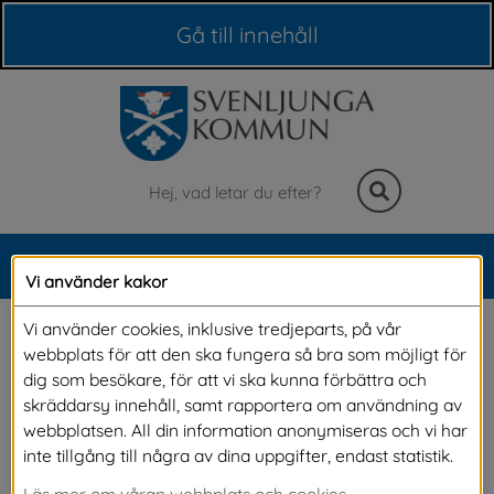
Våra webbplatser
Gå till innehåll
Sök
MENY
Vi använder kakor
Meny
Nyheter
Vi använder cookies, inklusive tredjeparts, på vår
webbplats för att den ska fungera så bra som möjligt för
dig som besökare, för att vi ska kunna förbättra och
På denna sida kan du läsa alla våra nyheter. Om du vill 
skräddarsy innehåll, samt rapportera om användning av
vara säker på att du inte missar något och vill få 
webbplatsen. All din information anonymiseras och vi har
nyheterna direkt till din e-post, kan du 
prenumerera på 
inte tillgång till några av dina uppgifter, endast statistik.
alla våra nyheter.
Läs mer om våran webbplats och cookies