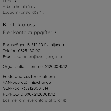
Press
Arbeta hemifrån
Länk till annan webbplats, öppnas i nytt 
Logga in (anställd)
Kontakta oss
Fler kontaktuppgifter
Boråsvägen 13, 512 80 Svenljunga
Telefon: 0325-180 00
E-post: 
kommun@svenljunga.se
Organisationsnummer 212000-1512
Fakturaadress för e-faktura:
VAN-operatör InExchange
GLN-kod: 7362120001514
PEPPOL-ID 0007:2120001512
Länk till annan webbplat
Läs mer om leverantörsfakturor