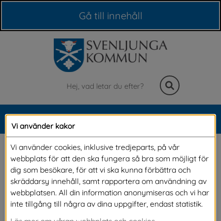
Våra webbplatser
Gå till innehåll
Sök
MENY
Vi använder kakor
Meny
Nyheter
Vi använder cookies, inklusive tredjeparts, på vår
webbplats för att den ska fungera så bra som möjligt för
dig som besökare, för att vi ska kunna förbättra och
På denna sida kan du läsa alla våra nyheter. Om du vill 
skräddarsy innehåll, samt rapportera om användning av
vara säker på att du inte missar något och vill få 
webbplatsen. All din information anonymiseras och vi har
nyheterna direkt till din e-post, kan du 
prenumerera på 
inte tillgång till några av dina uppgifter, endast statistik.
alla våra nyheter.
Läs mer om våran webbplats och cookies