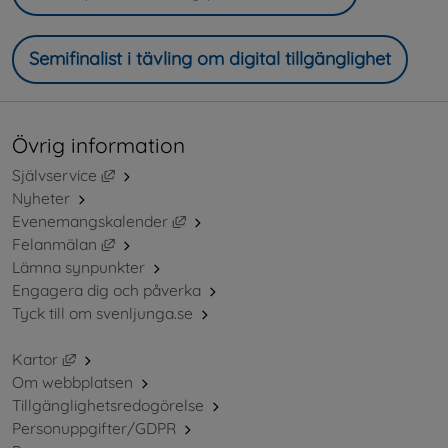
Semifinalist i tävling om digital tillgänglighet
Övrig information
Länk till annan webbplats, öppnas i nytt fönster.
Självservice
Nyheter
Länk till annan webbplats, öppnas i ny
Evenemangskalender
Länk till annan webbplats, öppnas i nytt fönster.
Felanmälan
Lämna synpunkter
Engagera dig och påverka
Tyck till om svenljunga.se
Länk till annan webbplats, öppnas i nytt fönster.
Kartor
Om webbplatsen
Tillgänglighetsredogörelse
Personuppgifter/GDPR