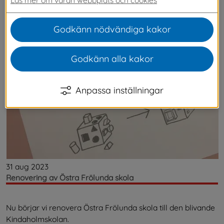
Senaste nytt
Godkänn nödvändiga kakor
Godkänn alla kakor
Anpassa inställningar
31 aug 2023
Renovering av Östra Frölunda skola
Nu börjar vi renovera Östra Frölunda skola till den blivande
Kindaholmskolan.