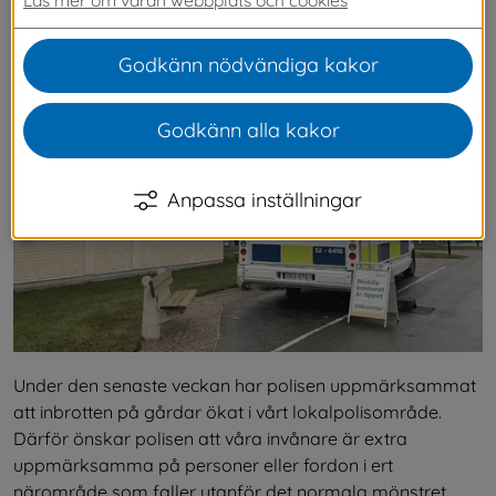
vara extra uppmärksamma på avvikande 
beteenden.
Godkänn nödvändiga kakor
Godkänn alla kakor
Anpassa inställningar
Under den senaste veckan har polisen uppmärksammat 
att inbrotten på gårdar ökat i vårt lokalpolisområde. 
Därför önskar polisen att våra invånare är extra 
uppmärksamma på personer eller fordon i ert 
närområde som faller utanför det normala mönstret.