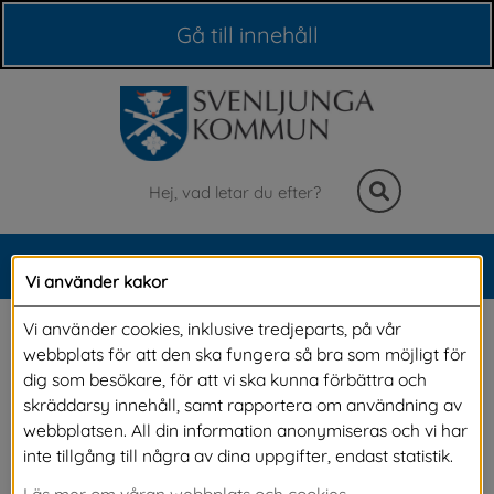
Våra webbplatser
Gå till innehåll
Sök
MENY
Vi använder kakor
Meny
Information från polisen 
Vi använder cookies, inklusive tredjeparts, på vår
webbplats för att den ska fungera så bra som möjligt för
kring gårdsstölder
dig som besökare, för att vi ska kunna förbättra och
skräddarsy innehåll, samt rapportera om användning av
webbplatsen. All din information anonymiseras och vi har
Just nu har vi många gårdsstölder i vårt 
inte tillgång till några av dina uppgifter, endast statistik.
polisområde. Polisen uppmanar invånare att 
Läs mer om våran webbplats och cookies