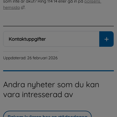
som inte är akut? Ring 114 14 eller gå in på 
polisens 
Länk till annan webbplats, öppnas i nytt fönster.
hemsida
.
.
Kontaktuppgifter
Uppdaterad: 
26 februari 2026
Andra nyheter som du kan
vara intresserad av