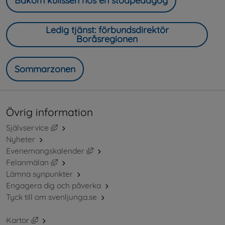
Bakom kulissen hos en stödpedagog
Ledig tjänst: förbundsdirektör
Boråsregionen
Sommarzonen
Övrig information
Länk till annan webbplats, öppnas i nytt fönster.
Självservice
Nyheter
Länk till annan webbplats, öppnas i ny
Evenemangskalender
Länk till annan webbplats, öppnas i nytt fönster.
Felanmälan
Lämna synpunkter
Engagera dig och påverka
Tyck till om svenljunga.se
Länk till annan webbplats, öppnas i nytt fönster.
Kartor