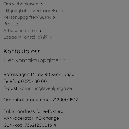
Om webbplatsen
Tillgänglighetsredogörelse
Personuppgifter/GDPR
Press
Arbeta hemifrån
Länk till annan webbplats, öppnas i nytt 
Logga in (anställd)
Kontakta oss
Fler kontaktuppgifter
Boråsvägen 13, 512 80 Svenljunga
Telefon: 0325-180 00
E-post: 
kommun@svenljunga.se
Organisationsnummer 212000-1512
Fakturaadress för e-faktura:
VAN-operatör InExchange
GLN-kod: 7362120001514