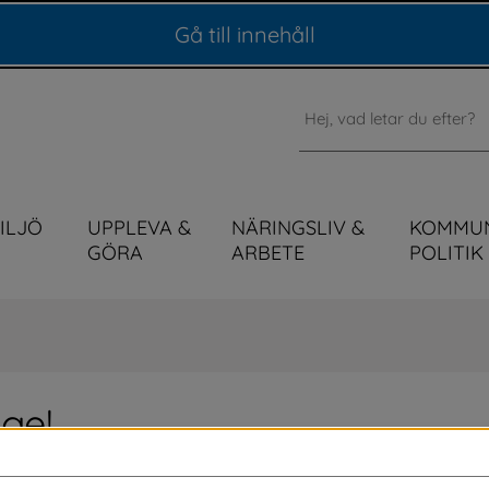
Gå till innehåll
Sök
MILJÖ
UPPLEVA &
NÄRINGSLIV &
KOMMU
GÖRA
ARBETE
POLITIK
ge!
r med och firar. Kickstarten sker med ”Upp 