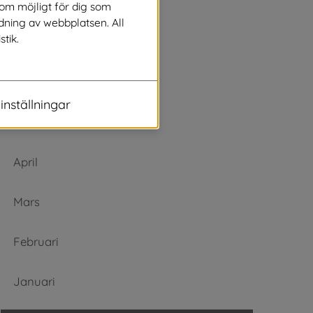
Augusti
som möjligt för dig som
dning av webbplatsen. All
stik.
Juli
Juni
inställningar
Maj
April
Mars
Februari
Januari