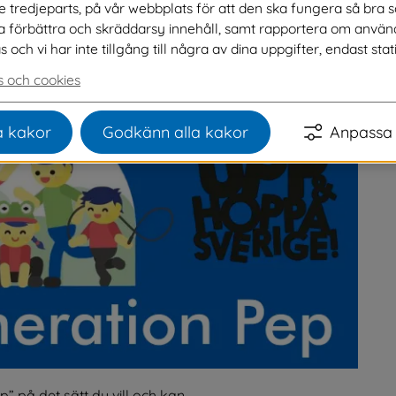
ve tredjeparts, på vår webbplats för att den ska fungera så bra 
ka 5, måndag 26 januari och med avslutning 
na förbättra och skräddarsy innehåll, samt rapportera om använ
ch vi har inte tillgång till några av dina uppgifter, endast stati
 och cookies
 kakor
Godkänn alla kakor
Anpassa 
 på det sätt du vill och kan.