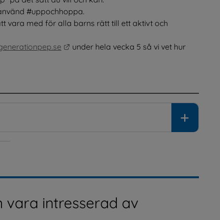
h använd #uppochhoppa.
vara med för alla barns rätt till ett aktivt och 
Länk till annan webbplats.
enerationpep.se
 under hela vecka 5 så vi vet hur 
 vara intresserad av