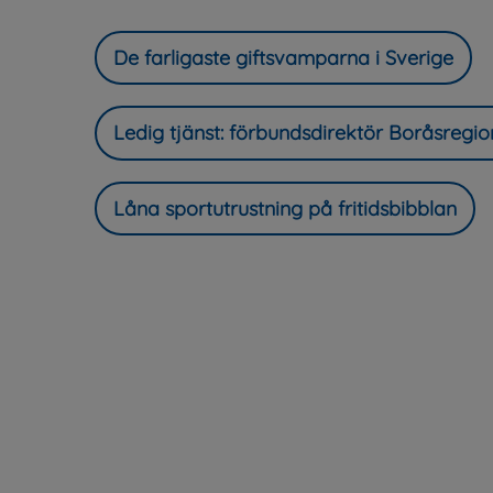
De farligaste giftsvamparna i Sverige
Ledig tjänst: förbundsdirektör Boråsregi
Låna sportutrustning på fritidsbibblan