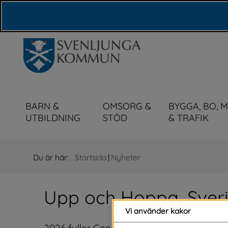
Våra webbplatser
BARN &
OMSORG &
BYGGA, BO, 
UTBILDNING
STÖD
& TRAFIK
Du är här:
Startsida
|
Nyheter
Upp och Hoppa, Sveri
Vi använder kakor
2026 fyller Generation Pep 10 år och vi ä