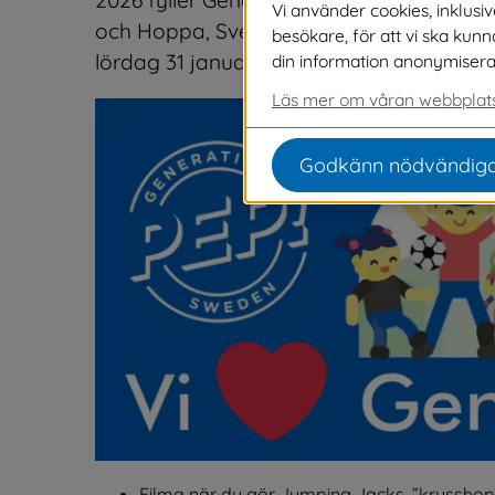
Vi använder cookies, inklusi
och Hoppa, Sverige”-kampanjen hela vec
besökare, för att vi ska kun
lördag 31 januari.
din information anonymiseras o
Läs mer om våran webbplats
Godkänn nödvändiga
Filma när du gör Jumping Jacks, ”krysshopp”