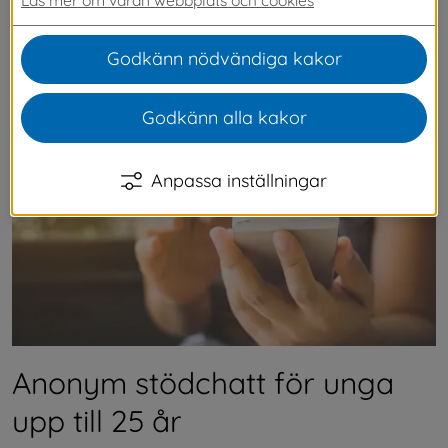
unga upp till 25 år. Chatten är öppen på kvällar 
och helger. Med dem kan du prata om precis 
Godkänn nödvändiga kakor
vad som helst.
Godkänn alla kakor
Anpassa inställningar
Anonym stödchatt för unga 
upp till 25 år