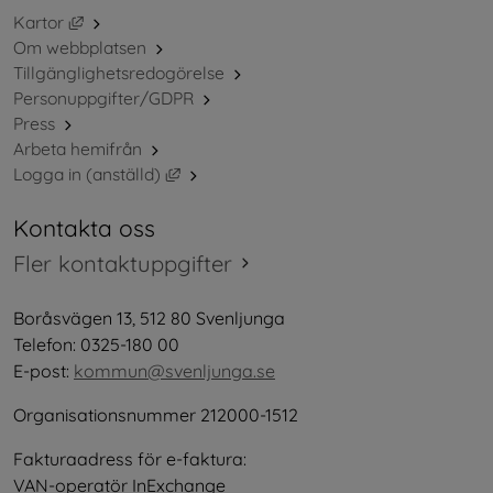
Länk till annan webbplats, öppnas i nytt fönster.
Kartor
Om webbplatsen
Tillgänglighetsredogörelse
Personuppgifter/GDPR
Press
Arbeta hemifrån
Länk till annan webbplats, öppnas i nytt 
Logga in (anställd)
Kontakta oss
Fler kontaktuppgifter
Boråsvägen 13, 512 80 Svenljunga
Telefon: 0325-180 00
E-post: 
kommun@svenljunga.se
Organisationsnummer 212000-1512
Fakturaadress för e-faktura:
VAN-operatör InExchange