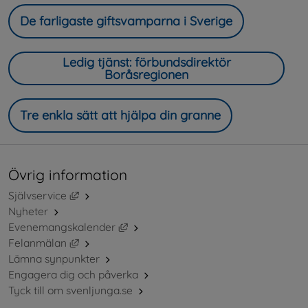
De farligaste giftsvamparna i Sverige
Ledig tjänst: förbundsdirektör
Boråsregionen
Tre enkla sätt att hjälpa din granne
Övrig information
Länk till annan webbplats, öppnas i nytt fönster.
Självservice
Nyheter
Länk till annan webbplats, öppnas i ny
Evenemangskalender
Länk till annan webbplats, öppnas i nytt fönster.
Felanmälan
Lämna synpunkter
Engagera dig och påverka
Tyck till om svenljunga.se