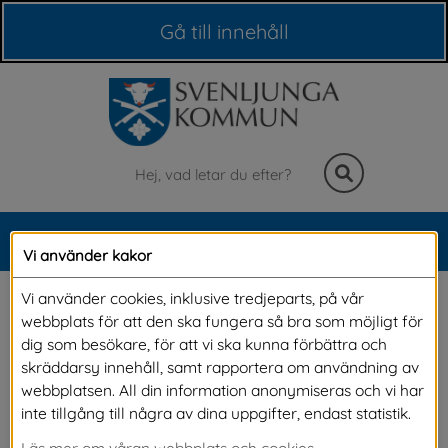
Våra webbplatser
Gå till innehåll
Sök
MENY
Vi använder kakor
Meny
Jourhavande Kompis - 
Vi använder cookies, inklusive tredjeparts, på vår
webbplats för att den ska fungera så bra som möjligt för
chatten för unga
dig som besökare, för att vi ska kunna förbättra och
skräddarsy innehåll, samt rapportera om användning av
webbplatsen. All din information anonymiseras och vi har
Vill du snacka med någon anonymt? 
inte tillgång till några av dina uppgifter, endast statistik.
Jourhavande Kompis är en chatt av unga för 
Läs mer om våran webbplats och cookies