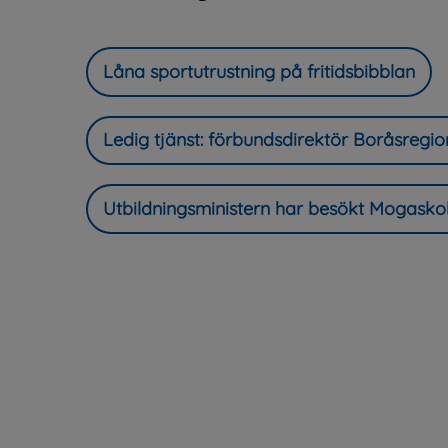
Låna sportutrustning på fritidsbibblan
Ledig tjänst: förbundsdirektör Boråsregi
Utbildningsministern har besökt Mogasko