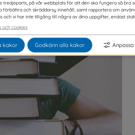
ve tredjeparts, på vår webbplats för att den ska fungera så bra 
?
na förbättra och skräddarsy innehåll, samt rapportera om använ
ch vi har inte tillgång till några av dina uppgifter, endast stati
 och cookies
 kakor
Godkänn alla kakor
Anpassa 