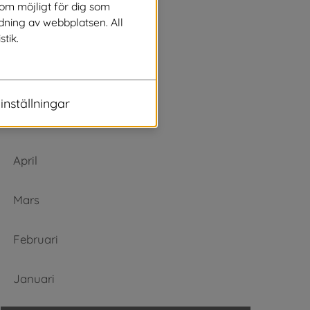
Augusti
som möjligt för dig som
dning av webbplatsen. All
stik.
Juli
Juni
inställningar
Maj
April
Mars
Februari
Januari