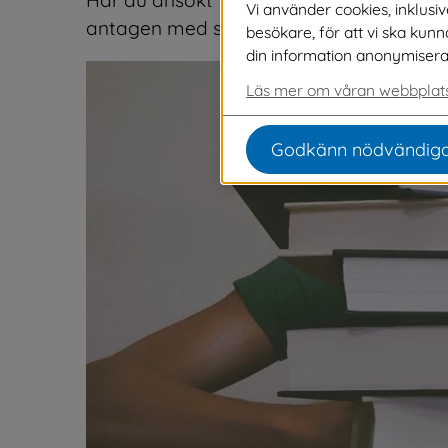
Vi använder cookies, inklusi
antagen med start måndag 3 november
besökare, för att vi ska kun
din information anonymiseras o
Läs mer om våran webbplats
Godkänn nödvändiga