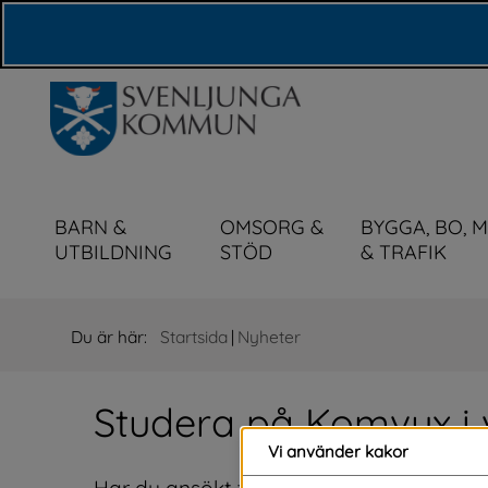
Våra webbplatser
BARN &
OMSORG &
BYGGA, BO, 
UTBILDNING
STÖD
& TRAFIK
Du är här:
Startsida
|
Nyheter
Studera på Komvux i 
Vi använder kakor
Har du ansökt till någon av våra enskilda