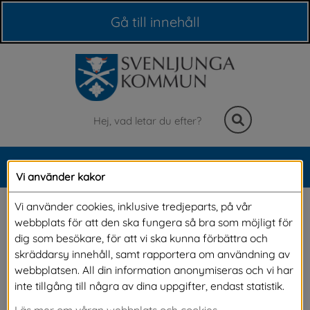
Våra webbplatser
Gå till innehåll
Sök
MENY
Vi använder kakor
Meny
Med värmen finns risk 
Vi använder cookies, inklusive tredjeparts, på vår
webbplats för att den ska fungera så bra som möjligt för
för algblomning
dig som besökare, för att vi ska kunna förbättra och
skräddarsy innehåll, samt rapportera om användning av
webbplatsen. All din information anonymiseras och vi har
Äntligen är sommarvärmen här! Med värmen 
inte tillgång till några av dina uppgifter, endast statistik.
kommer även högre vattentemperaturer och 
Läs mer om våran webbplats och cookies