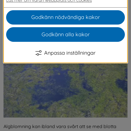
det börjar därför komma larm om 
algblomning. Algblomning är en naturlig 
Godkänn nödvändiga kakor
process där stora mängder växtplankton 
samlas och vissa alger kan producera giftiga 
Godkänn alla kakor
ämnen.
Anpassa inställningar
Algblomning kan ibland vara svårt att se med blotta 