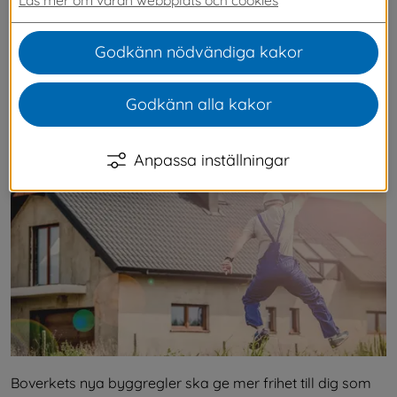
dokumenteras. Under en övergångsperiod 
kommer det att vara valfritt om du vill söka 
Godkänn nödvändiga kakor
bygglov med de gamla eller nya reglerna. Efter 
den 1 juli 2026 gäller endast de nya 
Godkänn alla kakor
byggreglerna.
Anpassa inställningar
Boverkets nya byggregler ska ge mer frihet till dig som 