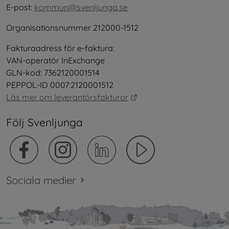
E-post: 
kommun@svenljunga.se
Organisationsnummer 212000-1512
Fakturaadress för e-faktura:
VAN-operatör InExchange
GLN-kod: 7362120001514
PEPPOL-ID 0007:2120001512
Länk till annan webbplat
Läs mer om leverantörsfakturor
Följ Svenljunga
Sociala medier