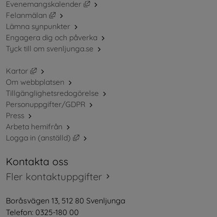
Länk till annan webbplats, öppnas i ny
Evenemangskalender
Länk till annan webbplats, öppnas i nytt fönster.
Felanmälan
Lämna synpunkter
Engagera dig och påverka
Tyck till om svenljunga.se
Länk till annan webbplats, öppnas i nytt fönster.
Kartor
Om webbplatsen
Tillgänglighetsredogörelse
Personuppgifter/GDPR
Press
Arbeta hemifrån
Länk till annan webbplats, öppnas i nytt 
Logga in (anställd)
Kontakta oss
Fler kontaktuppgifter
Boråsvägen 13, 512 80 Svenljunga
Telefon: 0325-180 00