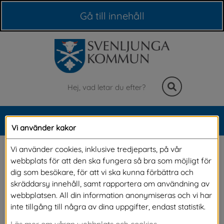
Våra webbplatser
Gå till innehåll
Sök
MENY
Vi använder kakor
Meny
Nya byggregler för 
Vi använder cookies, inklusive tredjeparts, på vår
webbplats för att den ska fungera så bra som möjligt för
Tekniska krav
dig som besökare, för att vi ska kunna förbättra och
skräddarsy innehåll, samt rapportera om användning av
webbplatsen. All din information anonymiseras och vi har
Från 1 juli 2025 gäller nya byggregler som 
inte tillgång till några av dina uppgifter, endast statistik.
handlar om de tekniska kraven och hur de ska 
Läs mer om våran webbplats och cookies