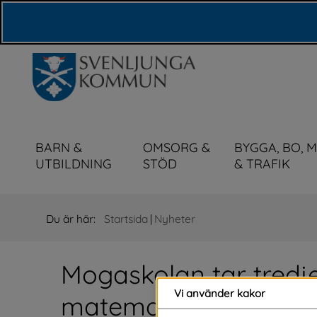
Våra webbplatser
BARN &
OMSORG &
BYGGA, BO, 
UTBILDNING
STÖD
& TRAFIK
Du är här:
Startsida
|
Nyheter
Mogaskolan tar tredj
Vi använder kakor
matematiktävling