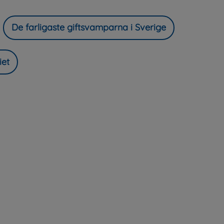
De farligaste giftsvamparna i Sverige
iet