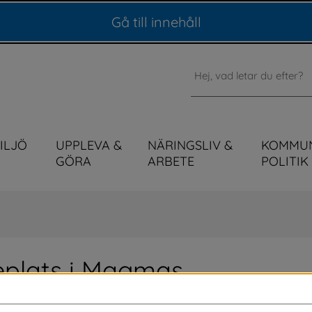
Gå till innehåll
Sök
MILJÖ
UPPLEVA &
NÄRINGSLIV &
KOMMU
GÖRA
ARBETE
POLITIK
eplats i Magmas 