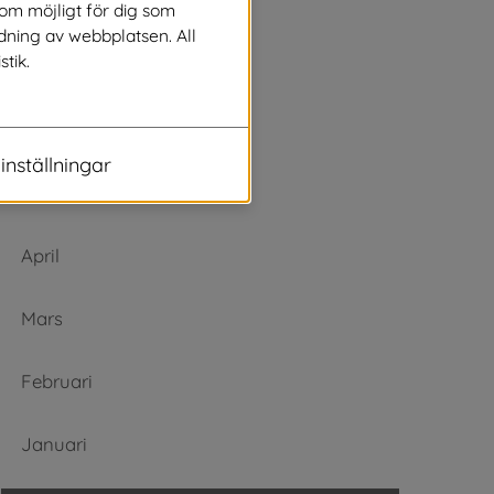
Augusti
som möjligt för dig som
dning av webbplatsen. All
stik.
Juli
Juni
inställningar
Maj
April
Mars
Februari
Januari