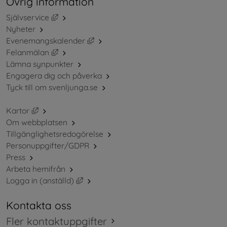
Övrig information
Länk till annan webbplats, öppnas i nytt fönster.
Självservice
Nyheter
Länk till annan webbplats, öppnas i ny
Evenemangskalender
Länk till annan webbplats, öppnas i nytt fönster.
Felanmälan
Lämna synpunkter
Engagera dig och påverka
Tyck till om svenljunga.se
Länk till annan webbplats, öppnas i nytt fönster.
Kartor
Om webbplatsen
Tillgänglighetsredogörelse
Personuppgifter/GDPR
Press
Arbeta hemifrån
Länk till annan webbplats, öppnas i nytt 
Logga in (anställd)
Kontakta oss
Fler kontaktuppgifter