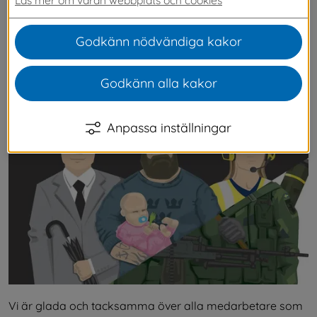
bär uniform på din fritid och därmed den 
viktiga samhällsinsatsen du gör. Alla våra 
Godkänn nödvändiga kakor
anställda som bär uniform på fritiden är 
välkommen att visa upp den på sin arbetsplats 
Godkänn alla kakor
denna dag varje år!
Anpassa inställningar
Vi är glada och tacksamma över alla medarbetare som 