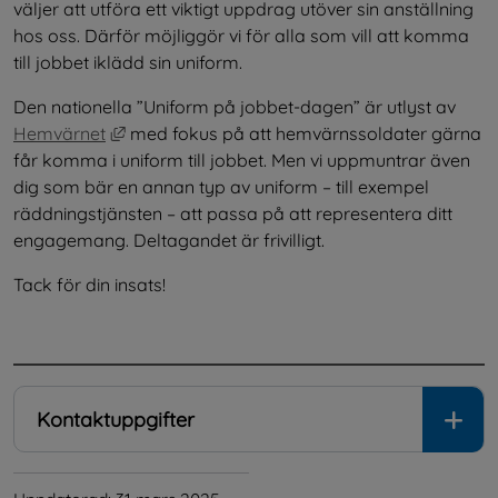
väljer att utföra ett viktigt uppdrag utöver sin anställning 
hos oss. Därför möjliggör vi för alla som vill att komma 
till jobbet iklädd sin uniform.
Den nationella ”Uniform på jobbet-dagen” är utlyst av 
Länk till annan webbplats, öppnas i nytt fönst
Hemvärnet
 med fokus på att hemvärnssoldater gärna 
får komma i uniform till jobbet. Men vi uppmuntrar även 
dig som bär en annan typ av uniform – till exempel 
räddningstjänsten – att passa på att representera ditt 
engagemang. Deltagandet är frivilligt.
Tack för din insats!
.
Kontaktuppgifter