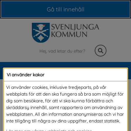
Våra webbplatser
Gå till innehåll
Sök
MENY
Vi använder kakor
Meny
Bär du uniform på din 
Vi använder cookies, inklusive tredjeparts, på vår
webbplats för att den ska fungera så bra som möjligt för
fritid?
dig som besökare, för att vi ska kunna förbättra och
skräddarsy innehåll, samt rapportera om användning av
webbplatsen. All din information anonymiseras och vi har
På onsdag 16 april är den nationella Uniform på 
inte tillgång till några av dina uppgifter, endast statistik.
jobbet-dagen; en dag som lyfter fram dig som 
Läs mer om våran webbplats och cookies