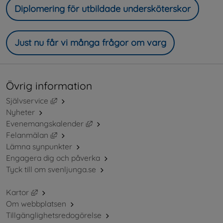
Diplomering för utbildade undersköterskor
Just nu får vi många frågor om varg
Övrig information
Länk till annan webbplats, öppnas i nytt fönster.
Självservice
Nyheter
Länk till annan webbplats, öppnas i ny
Evenemangskalender
Länk till annan webbplats, öppnas i nytt fönster.
Felanmälan
Lämna synpunkter
Engagera dig och påverka
Tyck till om svenljunga.se
Länk till annan webbplats, öppnas i nytt fönster.
Kartor
Om webbplatsen
Tillgänglighetsredogörelse