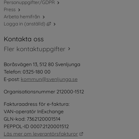
Personuppgifter/GDPR
Press
Arbeta hemifrån
Länk till annan webbplats, öppnas i nytt 
Logga in (anställd)
Kontakta oss
Fler kontaktuppgifter
Boråsvägen 13, 512 80 Svenljunga
Telefon: 0325-180 00
E-post: 
kommun@svenljunga.se
Organisationsnummer 212000-1512
Fakturaadress för e-faktura:
VAN-operatör InExchange
GLN-kod: 7362120001514
PEPPOL-ID 0007:2120001512
Länk till annan webbplat
Läs mer om leverantörsfakturor