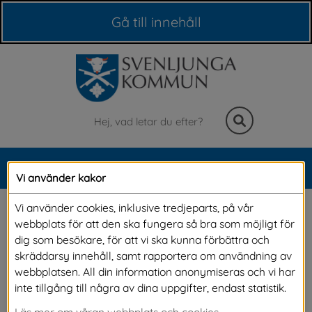
Våra webbplatser
Gå till innehåll
Sök
MENY
Vi använder kakor
Meny
Gemensamt 
Vi använder cookies, inklusive tredjeparts, på vår
webbplats för att den ska fungera så bra som möjligt för
satellitkontor i Göteborg
dig som besökare, för att vi ska kunna förbättra och
skräddarsy innehåll, samt rapportera om användning av
webbplatsen. All din information anonymiseras och vi har
Vi har ett nytt satellitkontor i Göteborg 
inte tillgång till några av dina uppgifter, endast statistik.
tillsammans med Bollebygds kommun, centralt 
Läs mer om våran webbplats och cookies