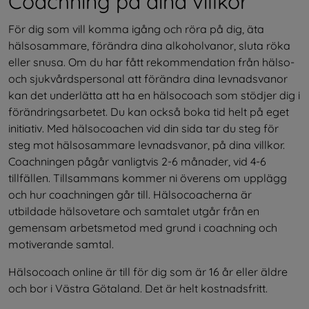
Coachning på dina villkor
För dig som vill komma igång och röra på dig, äta 
hälsosammare, förändra dina alkoholvanor, sluta röka 
eller snusa. Om du har fått rekommendation från hälso- 
och sjukvårdspersonal att förändra dina levnadsvanor 
kan det underlätta att ha en hälsocoach som stödjer dig i 
förändringsarbetet. Du kan också boka tid helt på eget 
initiativ. Med hälsocoachen vid din sida tar du steg för 
steg mot hälsosammare levnadsvanor, på dina villkor. 
Coachningen pågår vanligtvis 2-6 månader, vid 4-6 
tillfällen. Tillsammans kommer ni överens om upplägg 
och hur coachningen går till. Hälsocoacherna är 
utbildade hälsovetare och samtalet utgår från en 
gemensam arbetsmetod med grund i coachning och 
motiverande samtal.
Hälsocoach online är till för dig som är 16 år eller äldre 
och bor i Västra Götaland. Det är helt kostnadsfritt.