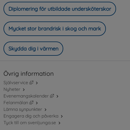
Diplomering för utbildade undersköterskor
Mycket stor brandrisk i skog och mark
Skydda dig i värmen
Övrig information
Länk till annan webbplats, öppnas i nytt fönster.
Självservice
Nyheter
Länk till annan webbplats, öppnas i ny
Evenemangskalender
Länk till annan webbplats, öppnas i nytt fönster.
Felanmälan
Lämna synpunkter
Engagera dig och påverka
Tyck till om svenljunga.se