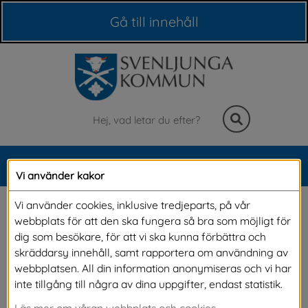
Våra webbplatser
Gå till innehåll
Sök
MENY
Vi använder kakor
Meny
Hälsocoach online
Vi använder cookies, inklusive tredjeparts, på vår
webbplats för att den ska fungera så bra som möjligt för
dig som besökare, för att vi ska kunna förbättra och
Vill du ha stöd av en hälsocoach för att 
skräddarsy innehåll, samt rapportera om användning av
webbplatsen. All din information anonymiseras och vi har
förändra dina levnadsvanor? Exempelvis röra 
inte tillgång till några av dina uppgifter, endast statistik.
på dig, äta hälsosammare, sluta röka eller 
Läs mer om våran webbplats och cookies