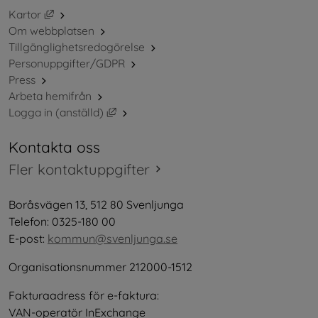
Länk till annan webbplats, öppnas i nytt fönster.
Kartor
Om webbplatsen
Tillgänglighetsredogörelse
Personuppgifter/GDPR
Press
Arbeta hemifrån
Länk till annan webbplats, öppnas i nytt 
Logga in (anställd)
Kontakta oss
Fler kontaktuppgifter
Boråsvägen 13, 512 80 Svenljunga
Telefon: 0325-180 00
E-post: 
kommun@svenljunga.se
Organisationsnummer 212000-1512
Fakturaadress för e-faktura:
VAN-operatör InExchange