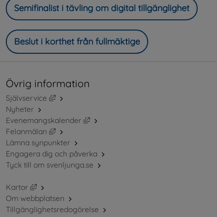
Semifinalist i tävling om digital tillgänglighet
Beslut i korthet från fullmäktige
Övrig information
Länk till annan webbplats, öppnas i nytt fönster.
Självservice
Nyheter
Länk till annan webbplats, öppnas i ny
Evenemangskalender
Länk till annan webbplats, öppnas i nytt fönster.
Felanmälan
Lämna synpunkter
Engagera dig och påverka
Tyck till om svenljunga.se
Länk till annan webbplats, öppnas i nytt fönster.
Kartor
Om webbplatsen
Tillgänglighetsredogörelse