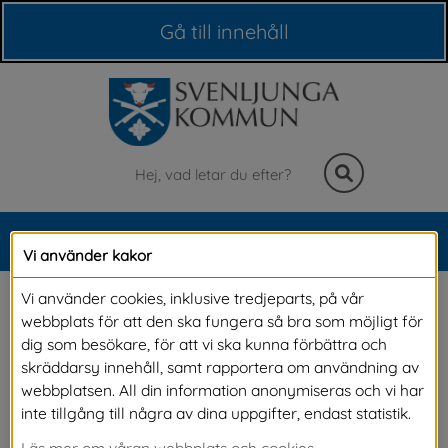
Våra webbplatser
Gå till innehåll
Sök
MENY
Vi använder kakor
Meny
Nedskräpning drabbar 
Vi använder cookies, inklusive tredjeparts, på vår
webbplats för att den ska fungera så bra som möjligt för
oss alla
dig som besökare, för att vi ska kunna förbättra och
skräddarsy innehåll, samt rapportera om användning av
webbplatsen. All din information anonymiseras och vi har
Enligt miljöbalken är det förbjudet att skräpa 
inte tillgång till några av dina uppgifter, endast statistik.
ned. Trots det hamnar ändå en hel del skräp 
Läs mer om våran webbplats och cookies