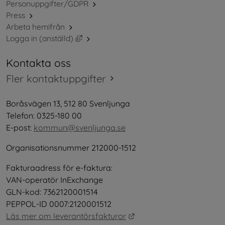
Personuppgifter/GDPR
Press
Arbeta hemifrån
Länk till annan webbplats, öppnas i nytt 
Logga in (anställd)
Kontakta oss
Fler kontaktuppgifter
Boråsvägen 13, 512 80 Svenljunga
Telefon: 0325-180 00
E-post: 
kommun@svenljunga.se
Organisationsnummer 212000-1512
Fakturaadress för e-faktura:
VAN-operatör InExchange
GLN-kod: 7362120001514
PEPPOL-ID 0007:2120001512
Länk till annan webbplat
Läs mer om leverantörsfakturor