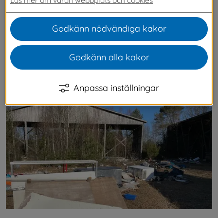
på fel ställe. Exempelvis dumpas det ibland 
större mängder på lediga tomter eller 
Godkänn nödvändiga kakor
småskräp på gator och i parker. Vi städar på 
gator, torg, parker och andra allmänna platser 
Godkänn alla kakor
som vi ansvarar för. Städningen innebär 
betydande kostnader och risk för miljön.
Anpassa inställningar