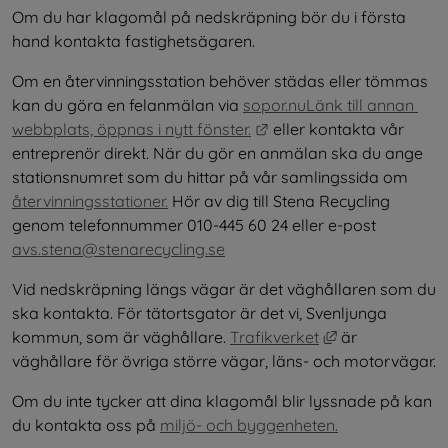
Om du har klagomål på nedskräpning bör du i första 
hand kontakta fastighetsägaren.
Om en återvinningsstation behöver städas eller tömmas 
kan du göra en felanmälan via 
sopor.nuLänk till annan 
Länk till annan webbplat
webbplats, öppnas i nytt fönster.
 eller kontakta vår 
entreprenör direkt. När du gör en anmälan ska du ange 
stationsnumret som du hittar på vår samlingssida om 
återvinningsstationer.
 Hör av dig till Stena Recycling 
genom telefonnummer 010-445 60 24 eller e-post
avs.stena@stenarecycling.se
Vid nedskräpning längs vägar är det väghållaren som du 
ska kontakta. För tätortsgator är det vi, Svenljunga 
Länk till annan
kommun, som är väghållare. 
Trafikverket
 är 
väghållare för övriga större vägar, läns- och motorvägar.
Om du inte tycker att dina klagomål blir lyssnade på kan 
du kontakta oss på 
miljö- och byggenheten.