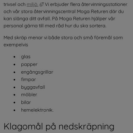
Länk till annan webbplats, öppnas i nytt f
trivsel och 
miljö.
 Vi erbjuder flera återvinningsstationer 
och vår stora återvinningscentral Moga Returen där du 
kan slänga ditt avfall. På Moga Returen hjälper vår 
personal gärna till med råd hur du ska sortera.
Med skräp menar vi både stora och små föremål som 
exempelvis
glas
papper
engångsgrillar
fimpar
byggavfall
möbler
bilar
hemelektronik.
Klagomål på nedskräpning