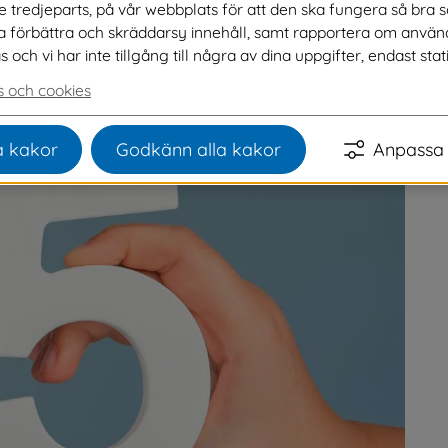
ve tredjeparts, på vår webbplats för att den ska fungera så bra 
na förbättra och skräddarsy innehåll, samt rapportera om använ
er en mycket spännande semifinal är klassen 
ch vi har inte tillgång till några av dina uppgifter, endast stati
man. I dag tog klass fem på Sexdrega skola 
 och cookies
Sjuhärads lokala Vi i femman.
 kakor
Godkänn alla kakor
Anpassa 