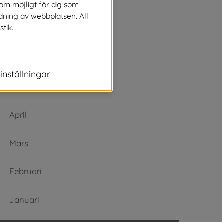
Augusti
som möjligt för dig som
dning av webbplatsen. All
stik.
Juli
Juni
inställningar
Maj
April
Mars
Februari
Januari