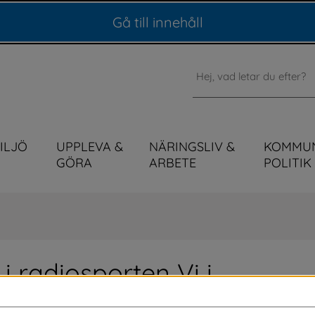
Gå till innehåll
Sök
MILJÖ
UPPLEVA &
NÄRINGSLIV &
KOMMU
GÖRA
ARBETE
POLITIK
i radiosporten Vi i 