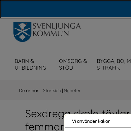
Våra webbplatser
BARN &
OMSORG &
BYGGA, BO, 
UTBILDNING
STÖD
& TRAFIK
Du är här:
Startsida
|
Nyheter
Sexdrega skola tävlar 
Vi använder kakor
femman