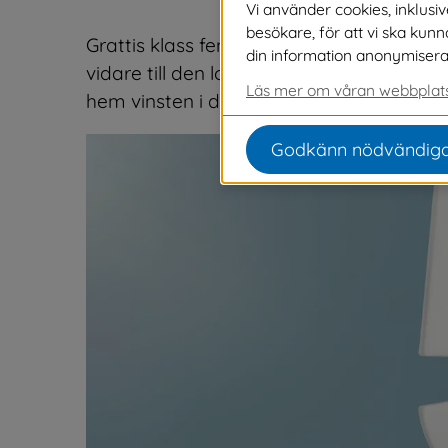
Vi använder cookies, inklusi
besökare, för att vi ska kun
Grattis klass fem på Sexdrega skola! Eft
din information anonymiseras o
vidare till den lokala finalen av Vi i fem
Läs mer om våran webbplats
hem vinsten i den första semifinalen av 
Godkänn nödvändiga