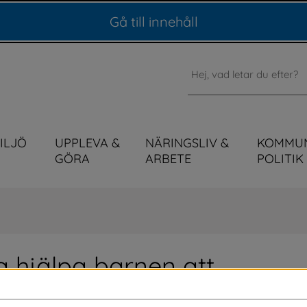
Gå till innehåll
Sök
MILJÖ
UPPLEVA &
NÄRINGSLIV &
KOMMU
GÖRA
ARBETE
POLITIK
 hjälpa barnen att 
splacering