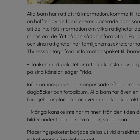
Alla barn har rätt att få information, komma till 
än hälften av de familjehemsplacerade barn som 
att de inte fått information om vilka rättigheter de 
minns om de fått någon sådan information. För at
och sina rättigheter har familjehemssekreterarna
Thuresson tagit fram informationspaket till barne
− Tanken med paketet är att öka känslan av begrip
på sina känslor, säger Frida.
Informationspaketen är anpassade efter barnets
dagböcker och fotoalbum. Alla barn får även en 
familjehemsplacerad och vem man kan kontakta m
− Många kanske inte har minnen från den tiden d
bilder under tiden barnen är där, säger Lina.
Placeringspaketet började delas ut vid årsskifte
inskolningen i familjehemmet.