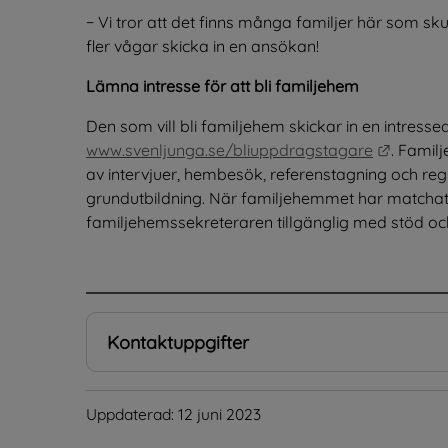
− Vi tror att det finns många familjer här som sk
fler vågar skicka in en ansökan!
Lämna intresse för att bli familjehem
Länk ti
www.svenljunga.se/bliuppdragstagare
. Famil
av intervjuer, hembesök, referenstagning och regi
grundutbildning. När familjehemmet har matchat m
familjehemssekreteraren tillgänglig med stöd o
.
Kontaktuppgifter
Uppdaterad: 
12 juni 2023