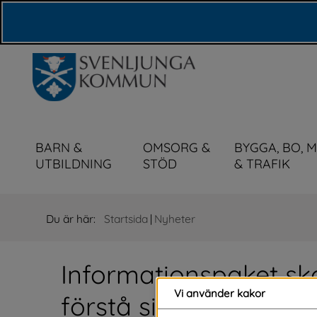
Våra webbplatser
BARN &
OMSORG &
BYGGA, BO, 
UTBILDNING
STÖD
& TRAFIK
Du är här:
Startsida
|
Nyheter
Informationspaket ska
Vi använder kakor
förstå sin familjehem