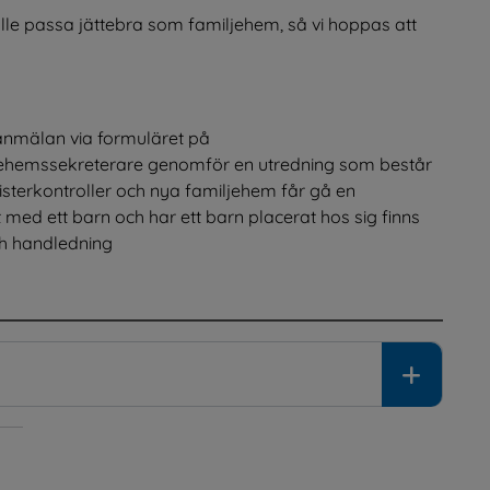
ulle passa jättebra som familjehem, så vi hoppas att 
Den som vill bli familjehem skickar in en intresseanmälan via formuläret på 
ll annan webbplats.
jehemssekreterare genomför en utredning som består 
sterkontroller och nya familjehem får gå en 
ed ett barn och har ett barn placerat hos sig finns 
ch handledning