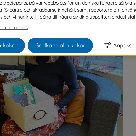
ve tredjeparts, på vår webbplats för att den ska fungera så bra 
na förbättra och skräddarsy innehåll, samt rapportera om använ
ch vi har inte tillgång till några av dina uppgifter, endast stati
 och cookies
 kakor
Godkänn alla kakor
Anpassa 