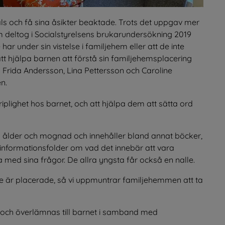
tals och få sina åsikter beaktade. Trots det uppgav mer 
deltog i Socialstyrelsens brukarundersökning 2019 
har under sin vistelse i familjehem eller att de inte 
t hjälpa barnen att förstå sin familjehemsplacering 
 Frida Andersson, Lina Pettersson och Caroline 
n. 
lighet hos barnet, och att hjälpa dem att sätta ord 
 ålder och mognad och innehåller bland annat böcker, 
informationsfolder om vad det innebär att vara 
ed sina frågor. De allra yngsta får också en nalle.
e är placerade, så vi uppmuntrar familjehemmen att ta 
t och överlämnas till barnet i samband med 