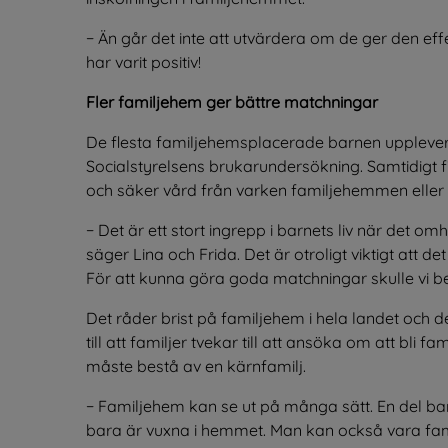
− Än går det inte att utvärdera om de ger den effe
har varit positiv!
Fler familjehem ger bättre matchningar
De flesta familjehemsplacerade barnen upplever att
Socialstyrelsens brukarundersökning. Samtidigt f
och säker vård från varken familjehemmen eller s
− Det är ett stort ingrepp i barnets liv när det 
säger Lina och Frida. Det är otroligt viktigt att d
För att kunna göra goda matchningar skulle vi beh
Det råder brist på familjehem i hela landet och 
till att familjer tvekar till att ansöka om att bli 
måste bestå av en kärnfamilj.
− Familjehem kan se ut på många sätt. En del b
bara är vuxna i hemmet. Man kan också vara f