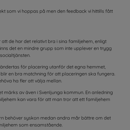
kt som vi hoppas på men den feedback vi hittills fått 
 de har det relativt bra i sina familjehem, enligt 
inns det en mindre grupp som inte upplever en trygg 
ocialtjänsten.
omhändertas för placering utanför det egna hemmet, 
et blir en bra matchning för att placeringen ska fungera. 
öva ha fler att välja mellan.
det märks av även i Svenljunga kommun. En anledning 
familjehem kan vara för att man tror att ett familjehem 
arn behöver syskon medan andra mår bättre om det 
amiljehem som ensamstående.