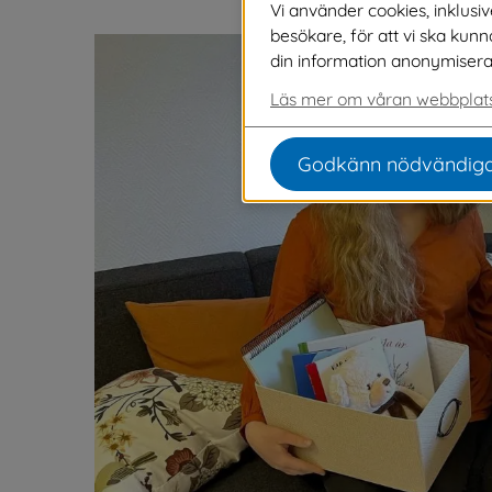
Vi använder cookies, inklusi
besökare, för att vi ska kun
din information anonymiseras o
Läs mer om våran webbplats
Godkänn nödvändiga