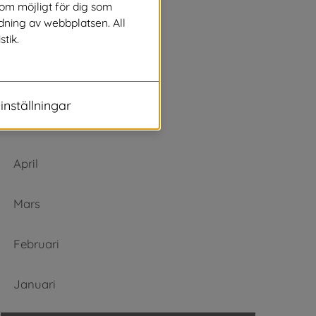
Augusti
som möjligt för dig som
dning av webbplatsen. All
stik.
Juli
Juni
inställningar
Maj
April
Mars
Februari
Januari