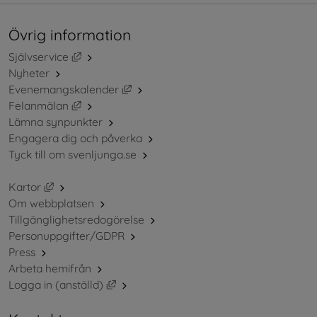
Övrig information
Länk till annan webbplats, öppnas i nytt fönster.
Självservice
Nyheter
Länk till annan webbplats, öppnas i ny
Evenemangskalender
Länk till annan webbplats, öppnas i nytt fönster.
Felanmälan
Lämna synpunkter
Engagera dig och påverka
Tyck till om svenljunga.se
Länk till annan webbplats, öppnas i nytt fönster.
Kartor
Om webbplatsen
Tillgänglighetsredogörelse
Personuppgifter/GDPR
Press
Arbeta hemifrån
Länk till annan webbplats, öppnas i nytt 
Logga in (anställd)