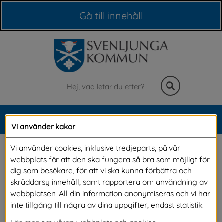
Våra webbplatser
Gå till innehåll
Sök
MENY
Vi använder kakor
Meny
Invigning av 
Vi använder cookies, inklusive tredjeparts, på vår
webbplats för att den ska fungera så bra som möjligt för
grundsärskolans utegård
dig som besökare, för att vi ska kunna förbättra och
skräddarsy innehåll, samt rapportera om användning av
webbplatsen. All din information anonymiseras och vi har
Onsdagen den 24 maj deltog elever och 
inte tillgång till några av dina uppgifter, endast statistik.
personal på grundsärskolan vid invigningen av 
Läs mer om våran webbplats och cookies