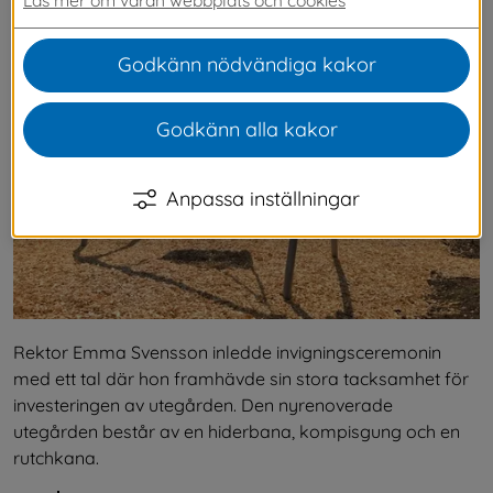
sin nyrenoverade utegård.
Godkänn nödvändiga kakor
Godkänn alla kakor
Anpassa inställningar
Rektor Emma Svensson inledde invigningsceremonin 
med ett tal där hon framhävde sin stora tacksamhet för 
investeringen av utegården. Den nyrenoverade 
utegården består av en hiderbana, kompisgung och en 
rutchkana.