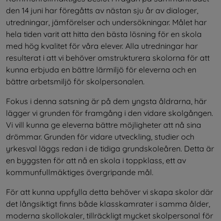
den 14 juni har föregåtts av nästan sju år av dialoger, 
utredningar, jämförelser och undersökningar. Målet har 
hela tiden varit att hitta den bästa lösning för en skola 
med hög kvalitet för våra elever. Alla utredningar har 
resulterat i att vi behöver omstrukturera skolorna för att 
kunna erbjuda en bättre lärmiljö för eleverna och en 
bättre arbetsmiljö för skolpersonalen.
Fokus i denna satsning är på dem yngsta åldrarna, här 
lägger vi grunden för framgång i den vidare skolgången. 
Vi vill kunna ge eleverna bättre möjligheter att nå sina 
drömmar. Grunden för vidare utveckling, studier och 
yrkesval läggs redan i de tidiga grundskoleåren. Detta är 
en byggsten för att nå en skola i toppklass, ett av 
kommunfullmäktiges övergripande mål.
För att kunna uppfylla detta behöver vi skapa skolor där 
det långsiktigt finns både klasskamrater i samma ålder, 
moderna skollokaler, tillräckligt mycket skolpersonal för 