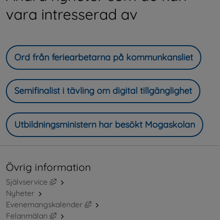
vara intresserad av
Ord från feriearbetarna på kommunkansliet
Semifinalist i tävling om digital tillgänglighet
Utbildningsministern har besökt Mogaskolan
Övrig information
Länk till annan webbplats, öppnas i nytt fönster.
Självservice
Nyheter
Länk till annan webbplats, öppnas i ny
Evenemangskalender
Länk till annan webbplats, öppnas i nytt fönster.
Felanmälan