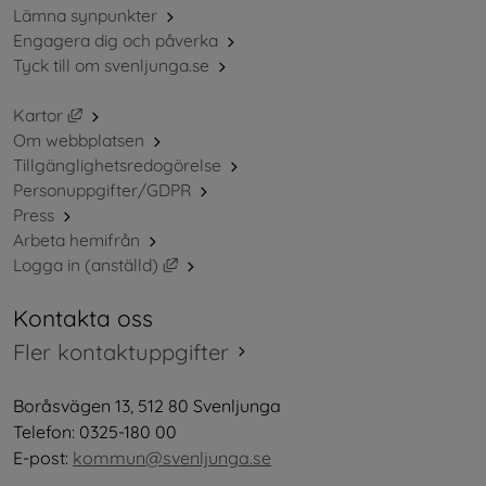
Lämna synpunkter
Engagera dig och påverka
Tyck till om svenljunga.se
Länk till annan webbplats, öppnas i nytt fönster.
Kartor
Om webbplatsen
Tillgänglighetsredogörelse
Personuppgifter/GDPR
Press
Arbeta hemifrån
Länk till annan webbplats, öppnas i nytt 
Logga in (anställd)
Kontakta oss
Fler kontaktuppgifter
Boråsvägen 13, 512 80 Svenljunga
Telefon: 0325-180 00
E-post: 
kommun@svenljunga.se