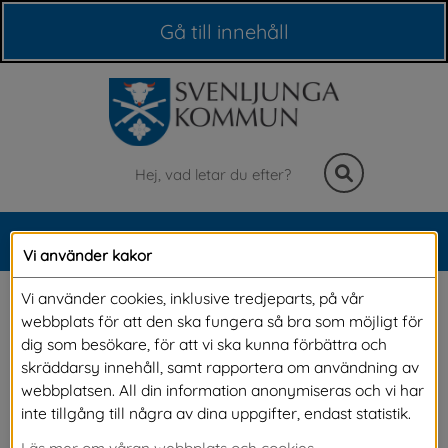
Våra webbplatser
Gå till innehåll
Sök
MENY
Vi använder kakor
Meny
Stor satsning på 
Vi använder cookies, inklusive tredjeparts, på vår
webbplats för att den ska fungera så bra som möjligt för
skolorganisationen
dig som besökare, för att vi ska kunna förbättra och
skräddarsy innehåll, samt rapportera om användning av
webbplatsen. All din information anonymiseras och vi har
Nu startar vår största satsning på 
inte tillgång till några av dina uppgifter, endast statistik.
skolorganisation någonsin! Genom nybyggnad 
Läs mer om våran webbplats och cookies