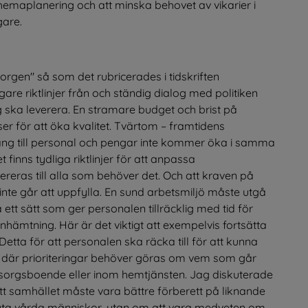
hemaplanering och att minska behovet av vikarier i 
gare.
orgen" så som det rubricerades i tidskriften 
re riktlinjer från och ständig dialog med politiken 
ska leverera. En stramare budget och brist på 
ser för att öka kvalitet. Tvärtom – framtidens 
ång till personal och pengar inte kommer öka i samma 
 finns tydliga riktlinjer för att anpassa 
eras till alla som behöver det. Och att kraven på 
inte går att uppfylla. En sund arbetsmiljö måste utgå 
å ett sätt som ger personalen tillräcklig med tid för 
hämtning. Här är det viktigt att exempelvis fortsätta 
etta för att personalen ska räcka till för att kunna 
ner där prioriteringar behöver göras om vem som går 
msorgsboende eller inom hemtjänsten. Jag diskuterade 
tt samhället måste vara bättre förberett på liknande 
 sluta vårda människor, utan om att vara medveten om 