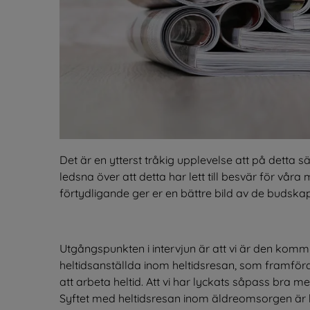
Det är en ytterst tråkig upplevelse att på detta sätt
ledsna över att detta har lett till besvär för vår
förtydligande ger er en bättre bild av de budskap 
Utgångspunkten i intervjun är att vi är den komm
heltidsanställda inom heltidsresan, som framföra
att arbeta heltid. Att vi har lyckats såpass bra
Syftet med heltidsresan inom äldreomsorgen är bå