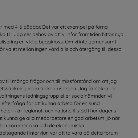
lar med 4-6 bäddar. Det var ett exempel på forna 
ka till. Jag ser behov av att vi inför framtiden hittar nya 
talisering en viktig byggkloss. Om vi inte gemensamt 
nför valet mellan ingen vård alls och återgång till dessa 
ov till många frågor och till missförstånd om att jag 
etssänkning inom äldreomsorgen. Jag försäkrar er 
rvaltningens ledningsgrupp eller socialnämnden vill 
 efterfråga för att kunna arbeta för en sund 
eter – är regionalt och nationellt stöd i hur dagens 
igt kunna ge alla medarbetare en god arbetsmiljö när 
bristen kommer öka och de ekonomiska 
 deltagande i intervjun var att ta vara på detta forum 