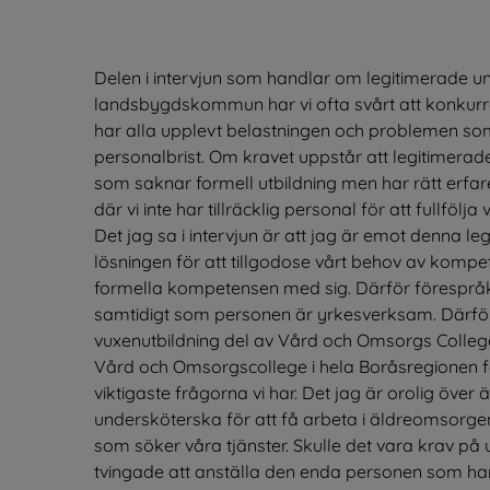
Delen i intervjun som handlar om legitimerade un
landsbygdskommun har vi ofta svårt att konkurr
har alla upplevt belastningen och problemen som 
personalbrist. Om kravet uppstår att legitimera
som saknar formell utbildning men har rätt erfaren
där vi inte har tillräcklig personal för att fullfö
Det jag sa i intervjun är att jag är emot denna leg
lösningen för att tillgodose vårt behov av kompet
formella kompetensen med sig. Därför förespråkar 
samtidigt som personen är yrkesverksam. Därfö
vuxenutbildning del av Vård och Omsorgs College
Vård och Omsorgscollege i hela Boråsregionen fö
viktigaste frågorna vi har. Det jag är orolig över ä
undersköterska för att få arbeta i äldreomsorgen. I
som söker våra tjänster. Skulle det vara krav på un
tvingade att anställa den enda personen som har