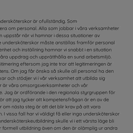
dersköterskor är ofullständig. Som 
era om personal. Alla som jobbar i våra verksamheter 
uppstår när vi hamnar i dessa situationer av 
de undersköterskor måste anställas framför personal 
het och inställning hamnar vi snabbt i en situation 
lja våra uppdrag och upprätthålla en sund arbetsmiljö. 
itimering eftersom jag inte tror att legitimeringen är 
ens. Om jag får önska så skulle all personal ha den 
och stödjer vi i vår verksamhet att utbilda sig 
r är våra omsorgsverksamheter och vår 
. Jag är ordförande i den regionala styrgruppen för 
r att jag tycker att kompetensfrågan är en av de 
r om nästa steg är att det blir krav på att vara 
 vissa fall har vi väldigt få eller inga undersköterskor 
dersköterskeutbildning skulle vi i ett värsta läge bli 
 formell utbildning även om den är olämplig ur andra 