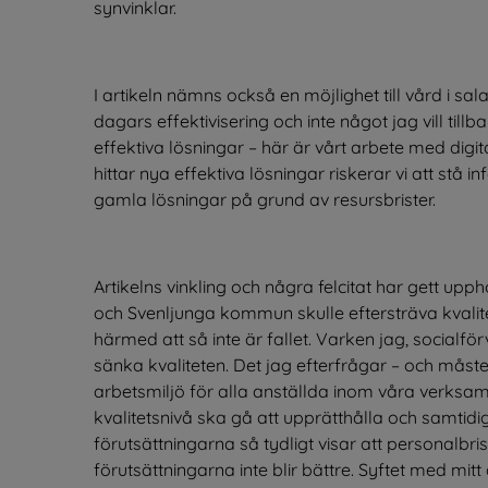
synvinklar.
I artikeln nämns också en möjlighet till vård i sa
dagars effektivisering och inte något jag vill tillba
effektiva lösningar – här är vårt arbete med digi
hittar nya effektiva lösningar riskerar vi att stå i
gamla lösningar på grund av resursbrister.
Artikelns vinkling och några felcitat har gett upph
och Svenljunga kommun skulle eftersträva kvalit
härmed att så inte är fallet. Varken jag, socialfö
sänka kvaliteten. Det jag efterfrågar – och måste
arbetsmiljö för alla anställda inom våra verksamh
kvalitetsnivå ska gå att upprätthålla och samtid
förutsättningarna så tydligt visar att personal
förutsättningarna inte blir bättre. Syftet med mitt