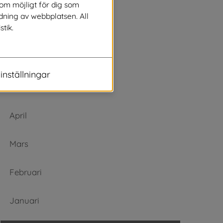
Augusti
som möjligt för dig som
dning av webbplatsen. All
stik.
Juli
Juni
inställningar
Maj
April
Mars
Februari
Januari