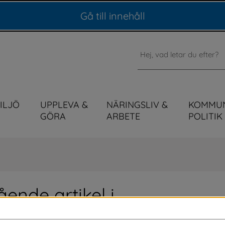
Gå till innehåll
Sök
MILJÖ
UPPLEVA &
NÄRINGSLIV &
KOMMU
GÖRA
ARBETE
POLITIK
ende artikel i 