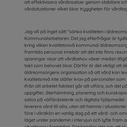
att effektivisera vårdinsatser genom stabilare sc
vårdsituationer vilket ökar tryggheten för vårdta
Jag vill på inget sätt "sänka kvaliteten i äldreoms
Kommunalarbetaren. Det jag efterfrågar är tydliga
kring vilken kvalitetsnivå kommunal äldreomsorg 
framtida personal innebär att det inte finns resur
spaningar visar att vårdbehov växer medan tillg
takt som behovet ökar. Därför är det viktigt att det
äldreomsorgens organisation så att vård kan lever
kvalitetsnivå inte ställer krav på personalen som 
ifrån att arbetet faktiskt går att utföra, och det p
uppgifter, återhämtning, planering och kunskapsin
satsa på välfärdsteknik och digitala hjälpmedel. D
leverera vård till alla, utan att hamna i situatio
före i vårdkön en vanlig dag på ett vård- och o
läget under pandemin i intervjun och lyfte fram a
situationer i framtiden. Det handlar inte om att