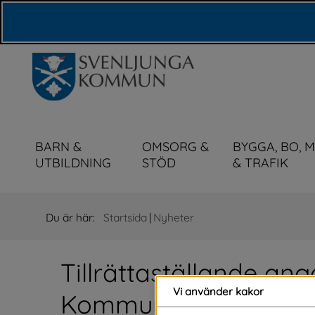
Våra webbplatser
BARN &
OMSORG &
BYGGA, BO, 
UTBILDNING
STÖD
& TRAFIK
Du är här:
Startsida
|
Nyheter
Tillrättaställande angå
Vi använder kakor
Kommunalarbetaren