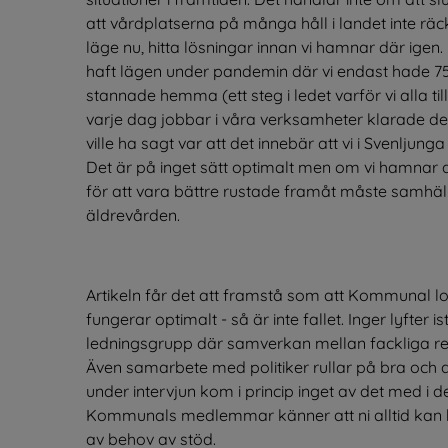
att vårdplatserna på många håll i landet inte räck
läge nu, hitta lösningar innan vi hamnar där igen.
haft lägen under pandemin där vi endast hade 
stannade hemma (ett steg i ledet varför vi alla t
varje dag jobbar i våra verksamheter klarade detta
ville ha sagt var att det innebär att vi i Svenljun
Det är på inget sätt optimalt men om vi hamnar d
för att vara bättre rustade framåt måste samhäll
äldrevården.
Artikeln får det att framstå som att Kommunal lo
fungerar optimalt - så är inte fallet. Inger lyfter 
ledningsgrupp där samverkan mellan fackliga re
Även samarbete med politiker rullar på bra och det
under intervjun kom i princip inget av det med i den
Kommunals medlemmar känner att ni alltid kan h
av behov av stöd.