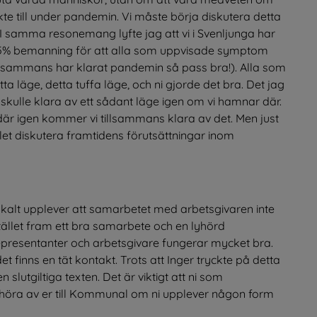
te till under pandemin. Vi måste börja diskutera detta 
 I samma resonemang lyfte jag att vi i Svenljunga har 
75% bemanning för att alla som uppvisade symptom 
illsammans har klarat pandemin så pass bra!). Alla som 
 läge, detta tuffa läge, och ni gjorde det bra. Det jag 
ga skulle klara av ett sådant läge igen om vi hamnar där. 
är igen kommer vi tillsammans klara av det. Men just 
et diskutera framtidens förutsättningar inom 
kalt upplever att samarbetet med arbetsgivaren inte 
istället fram ett bra samarbete och en lyhörd 
presentanter och arbetsgivare fungerar mycket bra. 
 finns en tät kontakt. Trots att Inger tryckte på detta 
 slutgiltiga texten. Det är viktigt att ni som 
öra av er till Kommunal om ni upplever någon form 