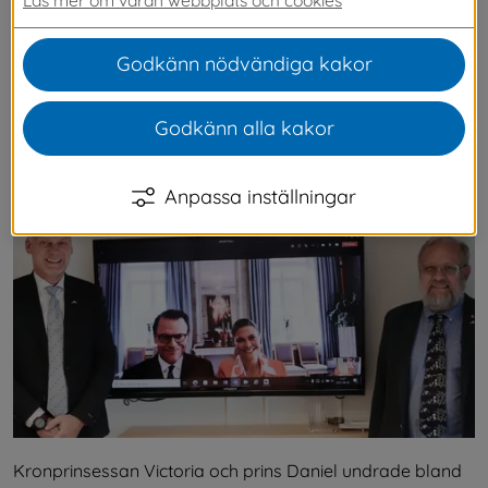
Svenljunga kommun! Idag träffade vår 
kommunstyrelse ordförande Stefan Carlsson 
Godkänn nödvändiga kakor
och vår kommunchef Magnus Nilsson 
Kronprinsessparet på ett trevligt och intressant 
Godkänn alla kakor
videosamtal.
Anpassa inställningar
Kronprinsessan Victoria och prins Daniel undrade bland 