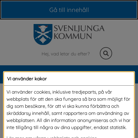
Våra webbplatser
Gå till innehåll
Sök
MENY
Vi använder kakor
Meny
Videomöte med 
Vi använder cookies, inklusive tredjeparts, på vår
webbplats för att den ska fungera så bra som möjligt för
Kronprinsessparet
dig som besökare, för att vi ska kunna förbättra och
skräddarsy innehåll, samt rapportera om användning av
webbplatsen. All din information anonymiseras och vi har
Kronprinsessan Victoria och prins Daniel hälsar 
inte tillgång till några av dina uppgifter, endast statistik.
till alla kommuninvånare och medarbetare i 
Läs mer om våran webbplats och cookies