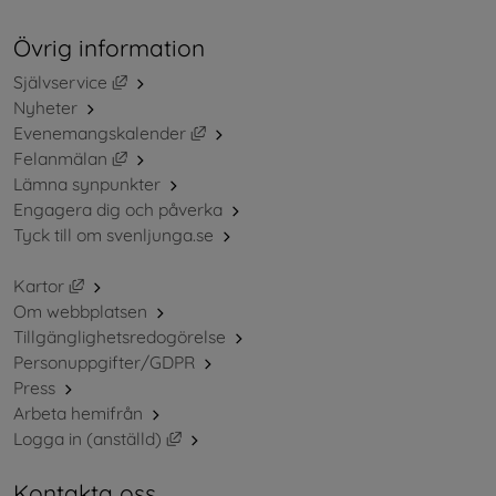
Övrig information
Länk till annan webbplats, öppnas i nytt fönster.
Självservice
Nyheter
Länk till annan webbplats, öppnas i ny
Evenemangskalender
Länk till annan webbplats, öppnas i nytt fönster.
Felanmälan
Lämna synpunkter
Engagera dig och påverka
Tyck till om svenljunga.se
Länk till annan webbplats, öppnas i nytt fönster.
Kartor
Om webbplatsen
Tillgänglighetsredogörelse
Personuppgifter/GDPR
Press
Arbeta hemifrån
Länk till annan webbplats, öppnas i nytt 
Logga in (anställd)
Kontakta oss