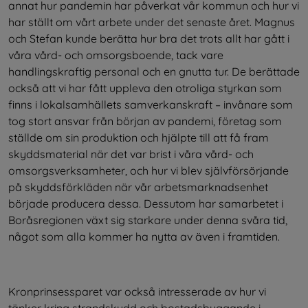
annat hur pandemin har påverkat vår kommun och hur vi 
har ställt om vårt arbete under det senaste året. Magnus 
och Stefan kunde berätta hur bra det trots allt har gått i 
våra vård- och omsorgsboende, tack vare 
handlingskraftig personal och en gnutta tur. De berättade 
också att vi har fått uppleva den otroliga styrkan som 
finns i lokalsamhällets samverkanskraft – invånare som 
tog stort ansvar från början av pandemi, företag som 
ställde om sin produktion och hjälpte till att få fram 
skyddsmaterial när det var brist i våra vård- och 
omsorgsverksamheter, och hur vi blev självförsörjande 
på skyddsförkläden när vår arbetsmarknadsenhet 
började producera dessa. Dessutom har samarbetet i 
Boråsregionen växt sig starkare under denna svåra tid, 
något som alla kommer ha nytta av även i framtiden.
Kronprinsessparet var också intresserade av hur vi 