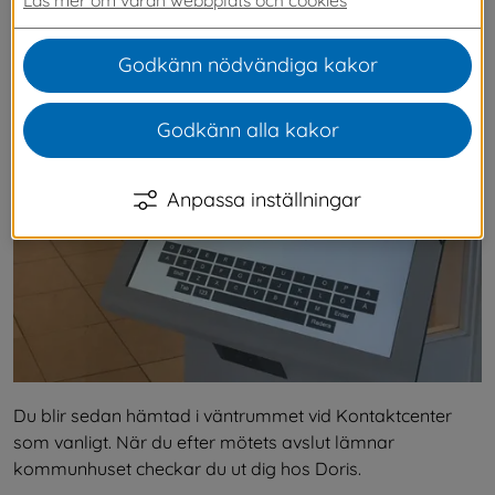
besöksdatorn ”Doris”, som skickar ett e-
postmeddelande till den tjänsteperson du ska 
Godkänn nödvändiga kakor
besöka.
Godkänn alla kakor
Anpassa inställningar
Du blir sedan hämtad i väntrummet vid Kontaktcenter 
som vanligt. När du efter mötets avslut lämnar 
kommunhuset checkar du ut dig hos Doris.