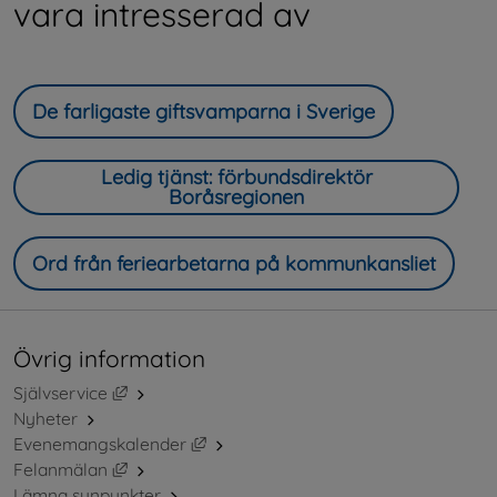
vara intresserad av
De farligaste giftsvamparna i Sverige
Ledig tjänst: förbundsdirektör
Boråsregionen
Ord från feriearbetarna på kommunkansliet
Övrig information
Länk till annan webbplats, öppnas i nytt fönster.
Självservice
Nyheter
Länk till annan webbplats, öppnas i ny
Evenemangskalender
Länk till annan webbplats, öppnas i nytt fönster.
Felanmälan
Lämna synpunkter