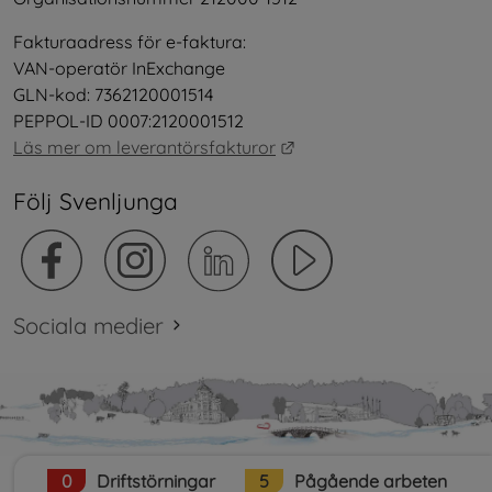
Fakturaadress för e-faktura:
VAN-operatör InExchange
GLN-kod: 7362120001514
PEPPOL-ID 0007:2120001512
Länk till annan webbplat
Läs mer om leverantörsfakturor
Följ Svenljunga
Sociala medier
0
Driftstörningar
5
Pågående arbeten