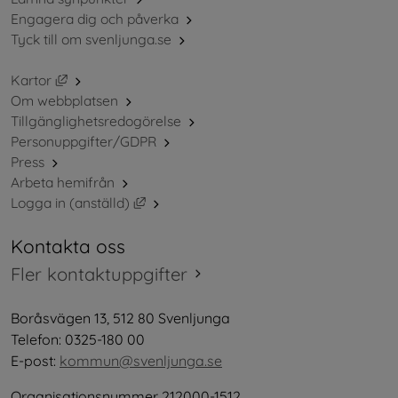
Engagera dig och påverka
Tyck till om svenljunga.se
Länk till annan webbplats, öppnas i nytt fönster.
Kartor
Om webbplatsen
Tillgänglighetsredogörelse
Personuppgifter/GDPR
Press
Arbeta hemifrån
Länk till annan webbplats, öppnas i nytt 
Logga in (anställd)
Kontakta oss
Fler kontaktuppgifter
Boråsvägen 13, 512 80 Svenljunga
Telefon: 0325-180 00
E-post: 
kommun@svenljunga.se
Organisationsnummer 212000-1512