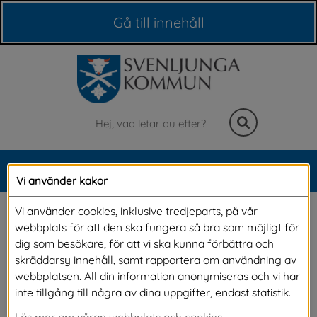
Våra webbplatser
Gå till innehåll
Sök
MENY
Vi använder kakor
Meny
Doris välkomnar dig till 
Vi använder cookies, inklusive tredjeparts, på vår
webbplats för att den ska fungera så bra som möjligt för
kommunhuset
dig som besökare, för att vi ska kunna förbättra och
skräddarsy innehåll, samt rapportera om användning av
webbplatsen. All din information anonymiseras och vi har
Nu är vår nya digitala medarbetare här! Alla 
inte tillgång till några av dina uppgifter, endast statistik.
som besöker kommunhuset registrerar sig hos 
Läs mer om våran webbplats och cookies