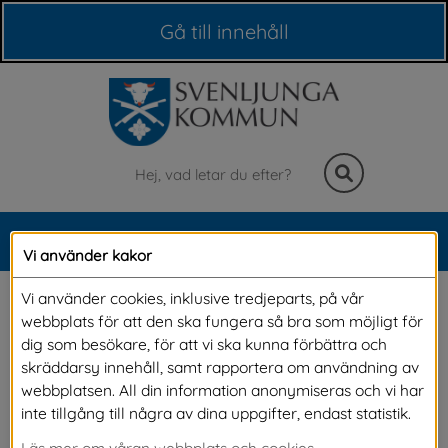
Våra webbplatser
Gå till innehåll
Sök
MENY
Vi använder kakor
Meny
Årets företagare korade
Vi använder cookies, inklusive tredjeparts, på vår
webbplats för att den ska fungera så bra som möjligt för
dig som besökare, för att vi ska kunna förbättra och
Torsdag 7 maj var det dags att kora Årets 
skräddarsy innehåll, samt rapportera om användning av
webbplatsen. All din information anonymiseras och vi har
företagare samt Årets unga företagare. Som 
inte tillgång till några av dina uppgifter, endast statistik.
traditionen bjuder är det Företagarna i 
Läs mer om våran webbplats och cookies