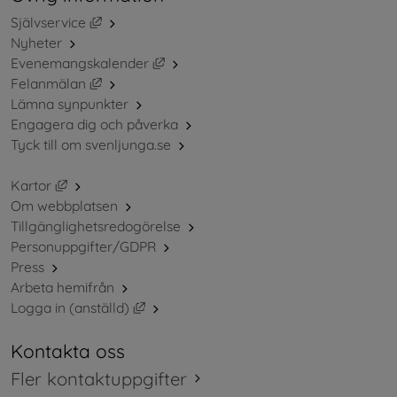
Länk till annan webbplats, öppnas i nytt fönster.
Självservice
Nyheter
Länk till annan webbplats, öppnas i ny
Evenemangskalender
Länk till annan webbplats, öppnas i nytt fönster.
Felanmälan
Lämna synpunkter
Engagera dig och påverka
Tyck till om svenljunga.se
Länk till annan webbplats, öppnas i nytt fönster.
Kartor
Om webbplatsen
Tillgänglighetsredogörelse
Personuppgifter/GDPR
Press
Arbeta hemifrån
Länk till annan webbplats, öppnas i nytt 
Logga in (anställd)
Kontakta oss
Fler kontaktuppgifter