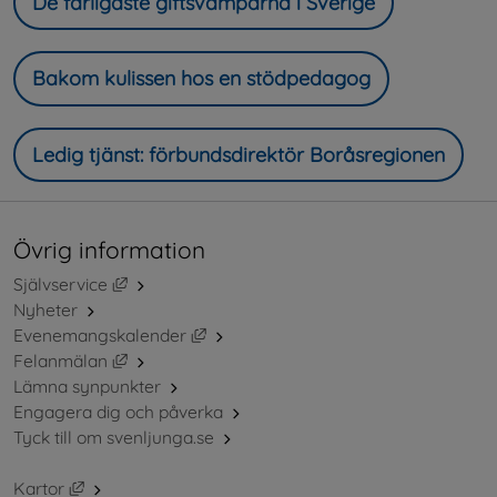
De farligaste giftsvamparna i Sverige
Bakom kulissen hos en stödpedagog
Ledig tjänst: förbundsdirektör Boråsregionen
Övrig information
Länk till annan webbplats, öppnas i nytt fönster.
Självservice
Nyheter
Länk till annan webbplats, öppnas i ny
Evenemangskalender
Länk till annan webbplats, öppnas i nytt fönster.
Felanmälan
Lämna synpunkter
Engagera dig och påverka
Tyck till om svenljunga.se
Länk till annan webbplats, öppnas i nytt fönster.
Kartor