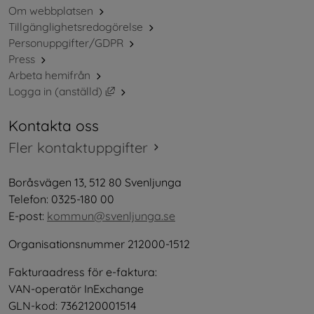
Om webbplatsen
Tillgänglighetsredogörelse
Personuppgifter/GDPR
Press
Arbeta hemifrån
Länk till annan webbplats, öppnas i nytt 
Logga in (anställd)
Kontakta oss
Fler kontaktuppgifter
Boråsvägen 13, 512 80 Svenljunga
Telefon: 0325-180 00
E-post: 
kommun@svenljunga.se
Organisationsnummer 212000-1512
Fakturaadress för e-faktura:
VAN-operatör InExchange
GLN-kod: 7362120001514