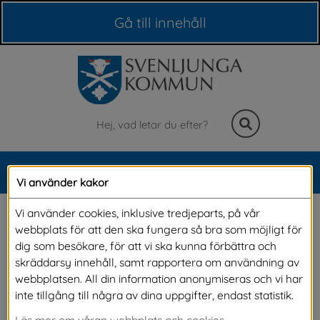
Våra webbplatser
Gå till innehåll
Sök
MENY
Vi använder kakor
Meny
Går du i byggtankar?
Vi använder cookies, inklusive tredjeparts, på vår
webbplats för att den ska fungera så bra som möjligt för
dig som besökare, för att vi ska kunna förbättra och
Funderar du på att bygga nytt, ändra eller riva 
skräddarsy innehåll, samt rapportera om användning av
webbplatsen. All din information anonymiseras och vi har
nästa år? Vet du inte om du behöver bygglov 
inte tillgång till några av dina uppgifter, endast statistik.
för det du vill göra? I vår nya bygglovsguide får 
Läs mer om våran webbplats och cookies