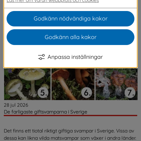
Senaste nytt
Godkänn nödvändiga kakor
Godkänn alla kakor
Anpassa inställningar
28 jul 2026
De farligaste giftsvamparna i Sverige
Det finns ett tiotal riktigt giftiga svampar i Sverige. Vissa av
dessa kan likna vilda matsvampar som växer i andra länder.