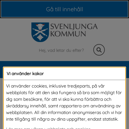
Våra webbplatser
Gå till innehåll
Sök
MENY
Vi använder kakor
Meny
Nyheter
Vi använder cookies, inklusive tredjeparts, på vår
webbplats för att den ska fungera så bra som möjligt för
dig som besökare, för att vi ska kunna förbättra och
På denna sida kan du läsa alla våra nyheter. Om du vill 
skräddarsy innehåll, samt rapportera om användning av
vara säker på att du inte missar något och vill få 
webbplatsen. All din information anonymiseras och vi har
nyheterna direkt till din e-post, kan du 
prenumerera på 
inte tillgång till några av dina uppgifter, endast statistik.
alla våra nyheter.
Läs mer om våran webbplats och cookies