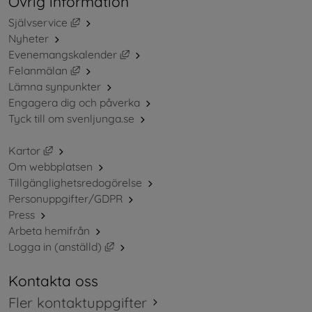
Övrig information
Länk till annan webbplats, öppnas i nytt fönster.
Självservice
Nyheter
Länk till annan webbplats, öppnas i ny
Evenemangskalender
Länk till annan webbplats, öppnas i nytt fönster.
Felanmälan
Lämna synpunkter
Engagera dig och påverka
Tyck till om svenljunga.se
Länk till annan webbplats, öppnas i nytt fönster.
Kartor
Om webbplatsen
Tillgänglighetsredogörelse
Personuppgifter/GDPR
Press
Arbeta hemifrån
Länk till annan webbplats, öppnas i nytt 
Logga in (anställd)
Kontakta oss
Fler kontaktuppgifter