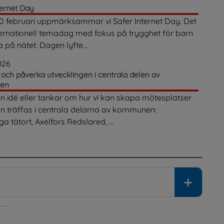
ternet Day
0 februari uppmärksammar vi Safer Internet Day. Det
ternationell temadag med fokus på trygghet för barn
 på nätet. Dagen lyfte...
026
och påverka utvecklingen i centrala delen av
en
n idé eller tankar om hur vi kan skapa mötesplatser
an träffas i centrala delarna av kommunen:
a tätort, Axelfors Redslared, ...