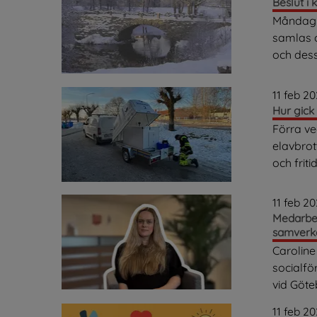
Beslut i 
Måndag 9
samlas 
och dess
11 feb 2
Hur gick
Förra ve
elavbrot
och frit
11 feb 2
Medarbet
samverk
Caroline
socialf
vid Göteb
11 feb 2