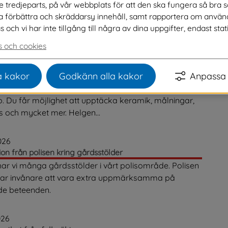
ve tredjeparts, på vår webbplats för att den ska fungera så bra 
a på alla våra nyheter.
na förbättra och skräddarsy innehåll, samt rapportera om använ
ch vi har inte tillgång till några av dina uppgifter, endast stati
 och cookies
026
da i Svenljunga och Tranemo
 kakor
Godkänn alla kakor
Anpassa 
 det dags för den årliga konstrundan Svenljunga och
 Du får möjlighet att upptäcka keramik, målningar,
 och mycket mer. Helgen...
026
ion från polisen kring gårdsstölder
har vi många gårdsstölder i vårt polisområde. Polisen
r invånare att vara extra uppmärksamma på
de beteenden.
026