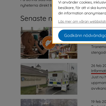
Vi använder cookies, inklusi
nyheterna direkt till din e-post, kan du 
prenumerer
besökare, för att vi ska kun
din information anonymiseras o
Senaste nytt
Läs mer om våran webbplats
27 feb 2
Konstrun
Godkänn nödvändiga
Snart är
Tranemo.
stengods
26 feb 2
Informat
Just nu 
uppmana
avvikan
19 feb 2