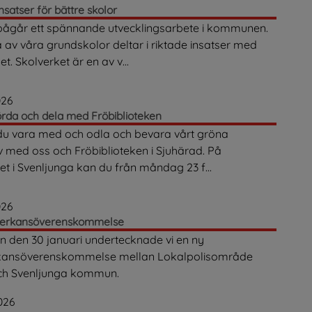
nsatser för bättre skolor
pågår ett spännande utvecklingsarbete i kommunen.
 av våra grundskolor deltar i
riktade insatser med
t. Skolverket är en av v...
026
örda och dela med Fröbiblioteken
du vara med och odla och bevara vårt gröna
v med oss och Fröbiblioteken i Sjuhärad. På
ket i Svenljunga kan du från måndag 23 f...
026
erkansöverenskommelse
 den 30 januari undertecknade vi en ny
ansöverenskommelse mellan Lokalpolisområde
ch Svenljunga kommun.
026