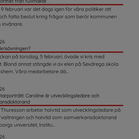
korthet från fullmäkte
 februari var det dags igen för våra politiker att
och fatta beslut kring frågor som berör kommunen
 invånare.
026
 krisövningen?
ckan på torsdag, 5 februari, övade vi kris med
t. Bland annat stängde vi av elen på Sexdrega skola
idshem. Våra medarbetare dä...
026
arporträtt: Caroline är utvecklingsledare och
ansdoktorand
 Thuresson arbetar halvtid som utvecklingsledare på
örvaltningen och halvtid som samverkansdoktorand
orgs universitet, Institu...
026