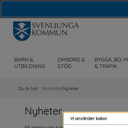
Våra webbplatser
BARN &
OMSORG &
BYGGA, BO, 
UTBILDNING
STÖD
& TRAFIK
Du är här:
Startsida
|
Nyheter
Nyheter
Vi använder kakor
På denna sida kan du läsa alla våra nyheter. Om du