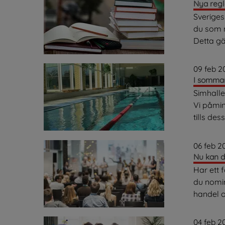
Nya regl
Sveriges
du som m
Detta gäl
09 feb 2
I sommar
Simhalle
Vi påmin
tills des
06 feb 2
Nu kan d
Har ett 
du nomin
handel o
04 feb 2