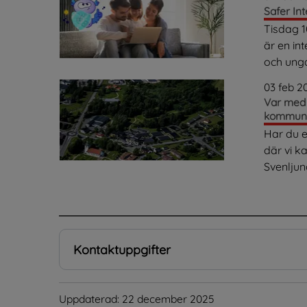
Safer In
Tisdag 1
är en in
och unga
03 feb 2
Var med 
kommun
Har du e
där vi k
Svenljung
.
Kontaktuppgifter
Uppdaterad: 
22 december 2025