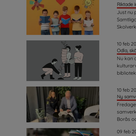
Riktade i
Just nu 
Samtliga
Skolverke
10 feb 2
Odla, sk
Nu kan 
kulturar
bibliote
10 feb 2
Ny samv
Fredagen
samverk
Borås o
09 feb 2