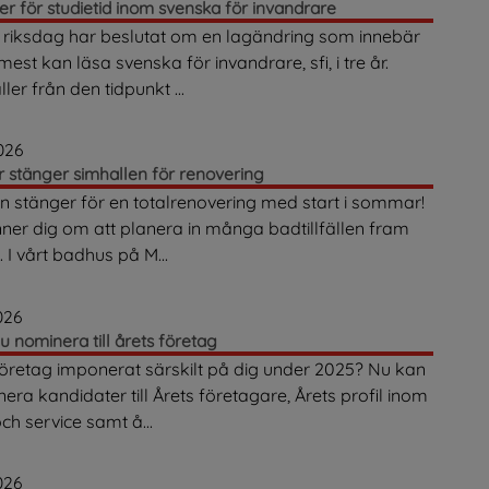
er för studietid inom svenska för invandrare
 riksdag har beslutat om en lagändring som innebär
est kan läsa svenska för invandrare, sfi, i tre år.
ler från den tidpunkt ...
026
 stänger simhallen för renovering
n stänger för en totalrenovering med start i sommar!
ner dig om att planera in många badtillfällen fram
s. I vårt badhus på M...
026
u nominera till årets företag
företag imponerat särskilt på dig under 2025? Nu kan
era kandidater till Årets företagare, Årets profil inom
ch service samt å...
026