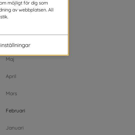
som möjligt för dig som
Augusti
dning av webbplatsen. All
stik.
Juli
Juni
inställningar
Maj
April
Mars
Februari
Januari