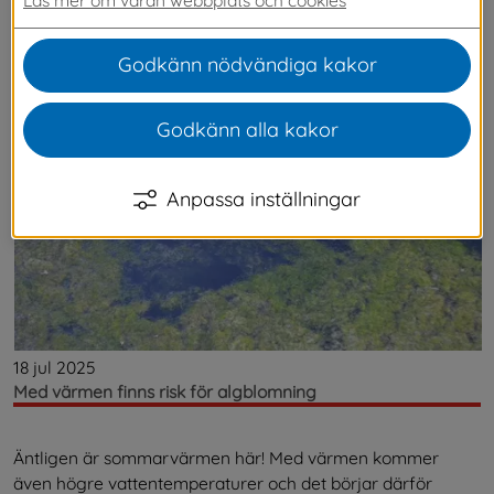
Senaste nytt
Godkänn nödvändiga kakor
Godkänn alla kakor
Anpassa inställningar
18 jul 2025
Med värmen finns risk för algblomning
Äntligen är sommarvärmen här! Med värmen kommer
även högre vattentemperaturer och det börjar därför