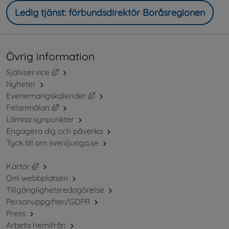
Ledig tjänst: förbundsdirektör Boråsregionen
Övrig information
Länk till annan webbplats, öppnas i nytt fönster.
Självservice
Nyheter
Länk till annan webbplats, öppnas i ny
Evenemangskalender
Länk till annan webbplats, öppnas i nytt fönster.
Felanmälan
Lämna synpunkter
Engagera dig och påverka
Tyck till om svenljunga.se
Länk till annan webbplats, öppnas i nytt fönster.
Kartor
Om webbplatsen
Tillgänglighetsredogörelse
Personuppgifter/GDPR
Press
Arbeta hemifrån