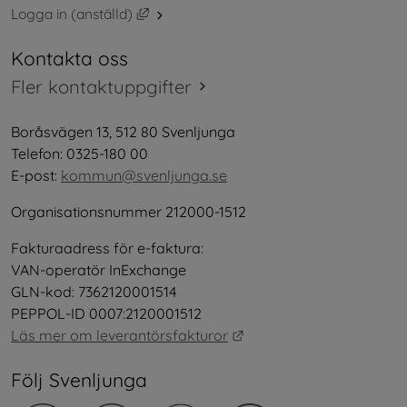
Länk till annan webbplats, öppnas i nytt 
Logga in (anställd)
Kontakta oss
Fler kontaktuppgifter
Boråsvägen 13, 512 80 Svenljunga
Telefon: 0325-180 00
E-post: 
kommun@svenljunga.se
Organisationsnummer 212000-1512
Fakturaadress för e-faktura:
VAN-operatör InExchange
GLN-kod: 7362120001514
PEPPOL-ID 0007:2120001512
Länk till annan webbplat
Läs mer om leverantörsfakturor
Följ Svenljunga