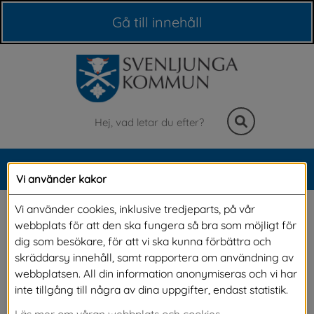
Våra webbplatser
Gå till innehåll
Sök
MENY
Vi använder kakor
Meny
Nyheter
Vi använder cookies, inklusive tredjeparts, på vår
webbplats för att den ska fungera så bra som möjligt för
dig som besökare, för att vi ska kunna förbättra och
På denna sida kan du läsa alla våra nyheter. Om du vill 
skräddarsy innehåll, samt rapportera om användning av
vara säker på att du inte missar något och vill få 
webbplatsen. All din information anonymiseras och vi har
nyheterna direkt till din e-post, kan du 
prenumerera på 
inte tillgång till några av dina uppgifter, endast statistik.
alla våra nyheter.
Läs mer om våran webbplats och cookies