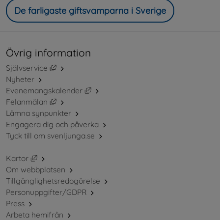
De farligaste giftsvamparna i Sverige
Övrig information
Länk till annan webbplats, öppnas i nytt fönster.
Självservice
Nyheter
Länk till annan webbplats, öppnas i ny
Evenemangskalender
Länk till annan webbplats, öppnas i nytt fönster.
Felanmälan
Lämna synpunkter
Engagera dig och påverka
Tyck till om svenljunga.se
Länk till annan webbplats, öppnas i nytt fönster.
Kartor
Om webbplatsen
Tillgänglighetsredogörelse
Personuppgifter/GDPR
Press
Arbeta hemifrån