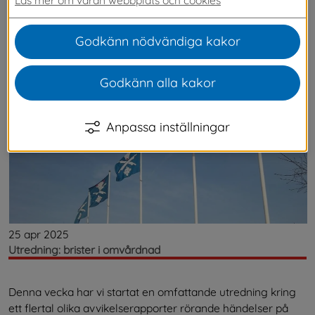
Senaste nytt
Godkänn nödvändiga kakor
Godkänn alla kakor
Anpassa inställningar
25 apr 2025
Utredning: brister i omvårdnad
Denna vecka har vi startat en omfattande utredning kring
ett flertal olika avvikelserapporter rörande händelser på