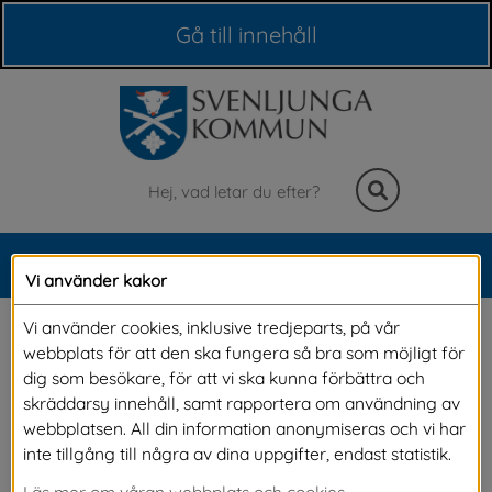
Våra webbplatser
Gå till innehåll
Sök
MENY
Vi använder kakor
Meny
Nyheter
Vi använder cookies, inklusive tredjeparts, på vår
webbplats för att den ska fungera så bra som möjligt för
dig som besökare, för att vi ska kunna förbättra och
På denna sida kan du läsa alla våra nyheter. Om du vill 
skräddarsy innehåll, samt rapportera om användning av
vara säker på att du inte missar något och vill få 
webbplatsen. All din information anonymiseras och vi har
nyheterna direkt till din e-post, kan du 
prenumerera på 
inte tillgång till några av dina uppgifter, endast statistik.
alla våra nyheter.
Läs mer om våran webbplats och cookies