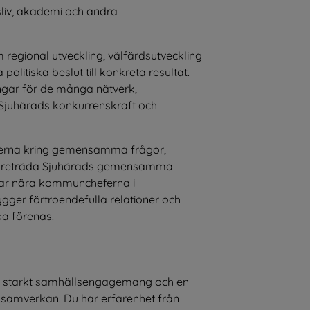
sliv, akademi och andra 
regional utveckling, välfärdsutveckling 
olitiska beslut till konkreta resultat. 
ngar för de många nätverk, 
Sjuhärads konkurrenskraft och 
nerna kring gemensamma frågor, 
h företräda Sjuhärads gemensamma 
etar nära kommuncheferna i 
ger förtroendefulla relationer och 
a förenas.
tt starkt samhällsengagemang och en 
 samverkan. Du har erfarenhet från 