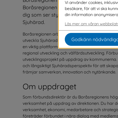
Vi använder cookies, inklusi
Boråsregionen tillsammans med oss med
besökare, för att vi ska kun
dig som ser styrkan i samverkan och vill bi
din information anonymiseras o
Sjuhärad.
Läs mer om våran webbplats
Boråsregionen arbetar tillsammans med de åtta
Godkänn nödvändiga
utveckla Sjuhärad som en attraktiv och bra region
en viktig plattform för samverkan mellan komm
regional utveckling och välfärdsutveckling. Förb
utvecklingsprojekt på uppdrag av kommunerna. 
och långsiktigt Sjuhäradsperspektiv för att sk
främjar samverkan, innovation och nytänkande.
Om uppdraget
Som förbundsdirektör är du Boråsregionens högs
verksamhet på uppdrag av direktionen. Du har de
verksamhet, ekonomi, medarbetare och strategis
företräder förbundet i nära dialog med medle