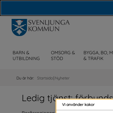
Våra webbplatser
BARN &
OMSORG &
BYGGA, BO, 
UTBILDNING
STÖD
& TRAFIK
Du är här:
Startsida
|
Nyheter
Ledig tjänst: förbund
Vi använder kakor
Boråsregionen söker nu en förbundsdirekt