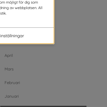
Augusti
som möjligt för dig som
dning av webbplatsen. All
stik.
Juli
Juni
inställningar
Maj
April
Mars
Februari
Januari