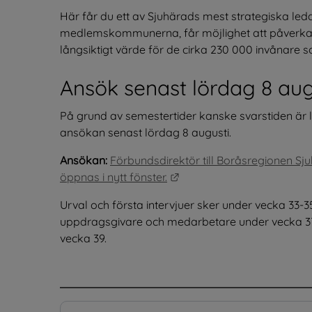
Här får du ett av Sjuhärads mest strategiska le
medlemskommunerna, får möjlighet att påverka 
långsiktigt värde för de cirka 230 000 invånare 
Ansök senast lördag 8 aug
På grund av semestertider kanske svarstiden är li
ansökan senast lördag 8 augusti.
Ansökan:
Förbundsdirektör till Boråsregionen 
Länk till annan webbplats
öppnas i nytt fönster.
Urval och första intervjuer sker under vecka 33-3
uppdragsgivare och medarbetare under vecka 37 
vecka 39.
.