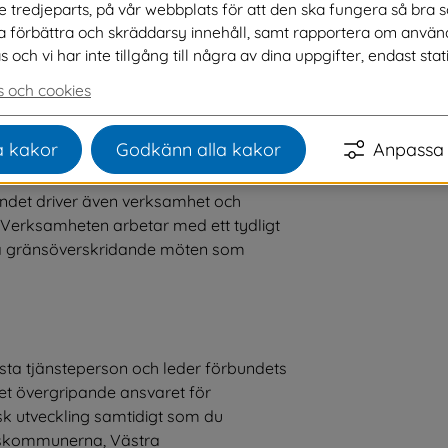
ve tredjeparts, på vår webbplats för att den ska fungera så bra 
lemskommuner. Det här är ett uppdrag för 
na förbättra och skräddarsy innehåll, samt rapportera om använ
dra till en hållbar utveckling för hela 
ch vi har inte tillgång till några av dina uppgifter, endast stati
 och cookies
 medlemskommunerna för att fortsätta 
 kakor
Godkänn alla kakor
Anpassa 
 att leva och verka i. Förbundet utgör 
unerna och bedriver verksamhet inom 
undet driver även verksamhet och 
Verksamheten arbetar med ett tydligt 
apa gränsöverskridande möten som 
ta tjänsteperson och leder förbundets 
t övergripande ansvaret för 
k utveckling samtidigt som du 
mskommunerna, Västra 