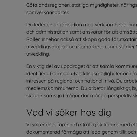
Götalandsregionen, statliga myndigheter, näring
samverkansparter.
Du leder en organisation med verksamheter inom 
och administration samt ansvarar för att omsätta p
Rollen innebär också att skapa goda förutsättni
utvecklingsprojekt och samarbeten som stärker 
utveckling.
En viktig del av uppdraget är att samla kommu
identifiera framtida utvecklingsmöjligheter oc
intressen på regional och nationell nivå. Du arb
medlemskommunerna. Du arbetar långsiktigt, byg
skapar samsyn i frågor där många perspektiv sk
Vad vi söker hos dig
Vi söker en erfaren och strategisk ledare med e
dokumenterad förmåga att leda genom tillit och