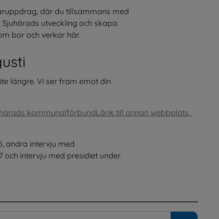
daruppdrag, där du tillsammans med 
Sjuhärads utveckling och skapa 
som bor och verkar här.
usti
te längre. Vi ser fram emot din 
Sjuhärads kommunalförbund
Länk till annan webbplats, 
.
5, andra intervju med 
och intervju med presidiet under 