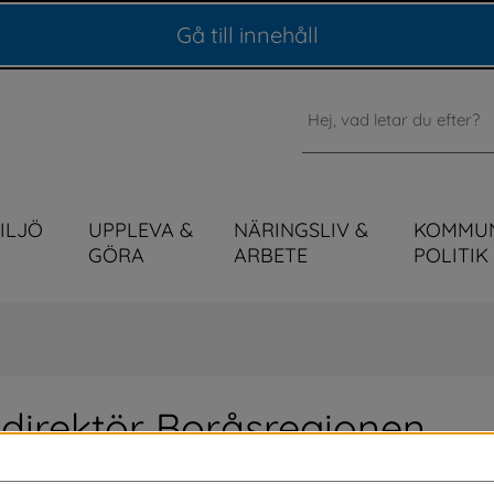
Gå till innehåll
Sök
MILJÖ
UPPLEVA &
NÄRINGSLIV &
KOMMU
GÖRA
ARBETE
POLITIK
sdirektör Boråsregionen
ör som vill leda och vidareutveckla 