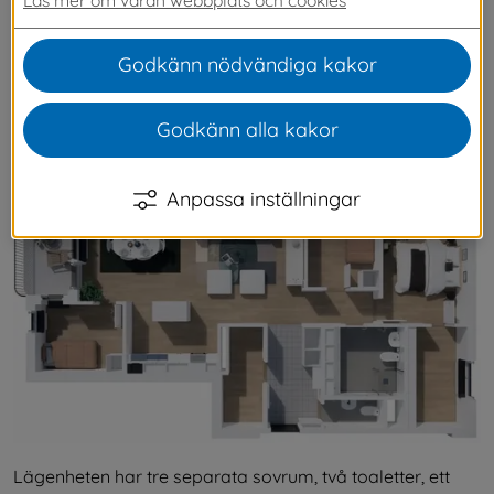
genomtänkt planlösning som ger gott om plats 
för hela familjen. På Dalsåkersgatan i 
Godkänn nödvändiga kakor
Svenljunga tätort finns en ledig 4:a kvar som du 
kan hyra av vårt kommunala bostadsbolag 
Godkänn alla kakor
Svenbo.
Anpassa inställningar
Lägenheten har tre separata sovrum, två toaletter, ett 