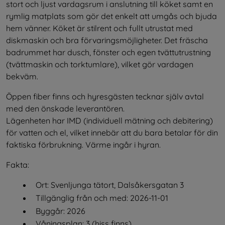
stort och ljust vardagsrum i anslutning till köket samt en 
rymlig matplats som gör det enkelt att umgås och bjuda 
hem vänner. Köket är stilrent och fullt utrustat med 
diskmaskin och bra förvaringsmöjligheter. Det fräscha 
badrummet har dusch, fönster och egen tvättutrustning 
(tvättmaskin och torktumlare), vilket gör vardagen 
bekväm.
Öppen fiber finns och hyresgästen tecknar själv avtal 
med den önskade leverantören.
Lägenheten har IMD (individuell mätning och debitering) 
för vatten och el, vilket innebär att du bara betalar för din 
faktiska förbrukning. Värme ingår i hyran.
Fakta:
Ort: Svenljunga tätort, Dalsåkersgatan 3
Tillgänglig från och med: 2026-11-01
Byggår: 2026
Våningsplan: 3 (hiss finns)