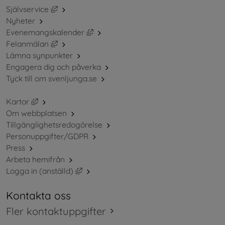
Länk till annan webbplats, öppnas i nytt fönster.
Självservice
Nyheter
Länk till annan webbplats, öppnas i ny
Evenemangskalender
Länk till annan webbplats, öppnas i nytt fönster.
Felanmälan
Lämna synpunkter
Engagera dig och påverka
Tyck till om svenljunga.se
Länk till annan webbplats, öppnas i nytt fönster.
Kartor
Om webbplatsen
Tillgänglighetsredogörelse
Personuppgifter/GDPR
Press
Arbeta hemifrån
Länk till annan webbplats, öppnas i nytt 
Logga in (anställd)
Kontakta oss
Fler kontaktuppgifter