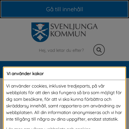
Våra webbplatser
Gå till innehåll
Sök
MENY
Vi använder kakor
Meny
Hyr en nybyggd lägenhet 
Vi använder cookies, inklusive tredjeparts, på vår
webbplats för att den ska fungera så bra som möjligt för
i Svenljunga
dig som besökare, för att vi ska kunna förbättra och
skräddarsy innehåll, samt rapportera om användning av
webbplatsen. All din information anonymiseras och vi har
Välkommen till ett modernt boende på 101 
inte tillgång till några av dina uppgifter, endast statistik.
kvadratmeter med en generös och 
Läs mer om våran webbplats och cookies