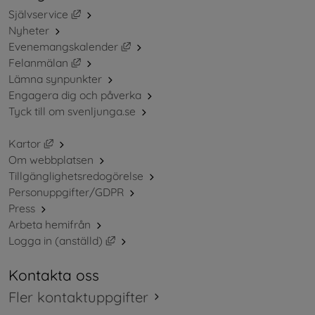
Länk till annan webbplats, öppnas i nytt fönster.
Självservice
Nyheter
Länk till annan webbplats, öppnas i ny
Evenemangskalender
Länk till annan webbplats, öppnas i nytt fönster.
Felanmälan
Lämna synpunkter
Engagera dig och påverka
Tyck till om svenljunga.se
Länk till annan webbplats, öppnas i nytt fönster.
Kartor
Om webbplatsen
Tillgänglighetsredogörelse
Personuppgifter/GDPR
Press
Arbeta hemifrån
Länk till annan webbplats, öppnas i nytt 
Logga in (anställd)
Kontakta oss
Fler kontaktuppgifter