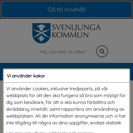
Våra webbplatser
Gå till innehåll
Sök
MENY
Vi använder kakor
Meny
Kampanj om kriminella 
Vi använder cookies, inklusive tredjeparts, på vår
webbplats för att den ska fungera så bra som möjligt för
rekryteringar av barn 
dig som besökare, för att vi ska kunna förbättra och
skräddarsy innehåll, samt rapportera om användning av
och unga
webbplatsen. All din information anonymiseras och vi har
inte tillgång till några av dina uppgifter, endast statistik.
Läs mer om våran webbplats och cookies