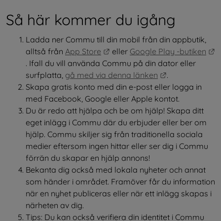
Så här kommer du igång
Ladda ner Commu till din mobil från din appbutik, 
Länk till annan webbplats.
alltså från 
App Store
 eller 
Google Play -butiken
Länk till annan webbplats.
. Ifall du vill använda Commu på din dator eller 
Länk till anna
surfplatta, 
gå med via denna länken
.
Skapa gratis konto med din e-post eller logga in 
med Facebook, Google eller Apple kontot.
Du är redo att hjälpa och be om hjälp! Skapa ditt 
eget inlägg i Commu där du erbjuder eller ber om 
hjälp. Commu skiljer sig från traditionella sociala 
medier eftersom ingen hittar eller ser dig i Commu 
förrän du skapar en hjälp annons!
Bekanta dig också med lokala nyheter och annat 
som händer i området. Framöver får du information 
när en nyhet publiceras eller när ett inlägg skapas i 
närheten av dig.
Tips: Du kan också verifiera din identitet i Commu 