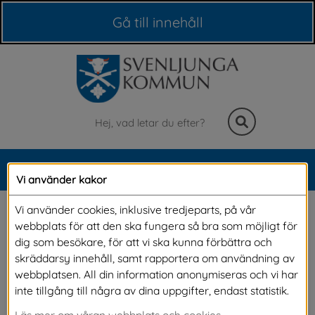
Våra webbplatser
Gå till innehåll
Sök
MENY
Vi använder kakor
Meny
Vår app för grannhjälp 
Vi använder cookies, inklusive tredjeparts, på vår
webbplats för att den ska fungera så bra som möjligt för
och gemenskap
dig som besökare, för att vi ska kunna förbättra och
skräddarsy innehåll, samt rapportera om användning av
webbplatsen. All din information anonymiseras och vi har
Välkommen till Svenljunga-bornas 
inte tillgång till några av dina uppgifter, endast statistik.
gemenskapsapp för grannhjälp! Ett digitalt nav 
Läs mer om våran webbplats och cookies