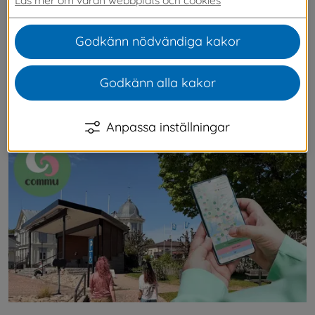
för delaktighet, välmående och lokal påverkan. 
I appen kan du ge och be om hjälp 
Godkänn nödvändiga kakor
tillsammans med andra invånare, föreningar, 
företag och kommunala verksamheter. Ladda 
Godkänn alla kakor
ner appen nu för att vara med i att bygga ett 
Svenljunga med mer gemenskap!
Anpassa inställningar