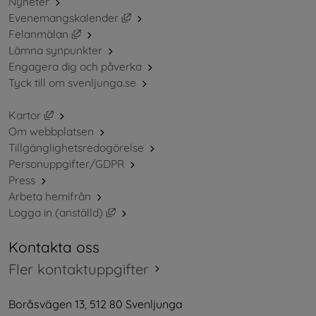
Nyheter
Länk till annan webbplats, öppnas i ny
Evenemangskalender
Länk till annan webbplats, öppnas i nytt fönster.
Felanmälan
Lämna synpunkter
Engagera dig och påverka
Tyck till om svenljunga.se
Länk till annan webbplats, öppnas i nytt fönster.
Kartor
Om webbplatsen
Tillgänglighetsredogörelse
Personuppgifter/GDPR
Press
Arbeta hemifrån
Länk till annan webbplats, öppnas i nytt 
Logga in (anställd)
Kontakta oss
Fler kontaktuppgifter
Boråsvägen 13, 512 80 Svenljunga