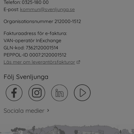
Telefon: 0325-180 00
E-post: 
kommun@svenljunga.se
Organisationsnummer 212000-1512
Fakturaadress för e-faktura:
VAN-operatör InExchange
GLN-kod: 7362120001514
PEPPOL-ID 0007:2120001512
Länk till annan webbplat
Läs mer om leverantörsfakturor
Följ Svenljunga
Sociala medier