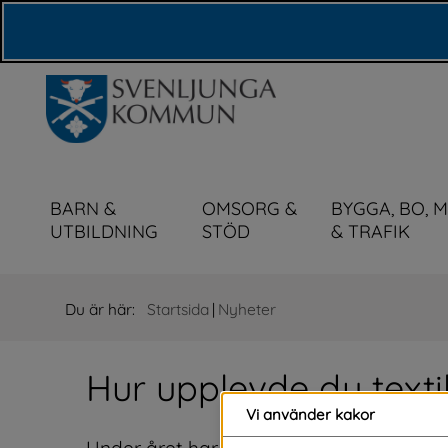
Våra webbplatser
BARN &
OMSORG &
BYGGA, BO, 
UTBILDNING
STÖD
& TRAFIK
Du är här:
Startsida
|
Nyheter
Hur upplevde du texti
Vi använder kakor
Under året har vi genomfört en testinsam