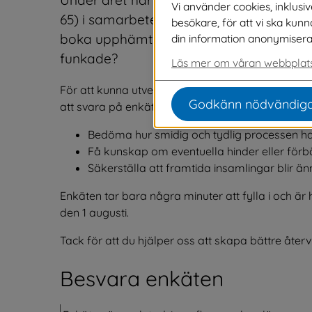
Vi använder cookies, inklusi
65) i samarbete med PostNord. Boende ha
besökare, för att vi ska kun
boka upphämtning via QR‑koden på påsen.
din information anonymiseras o
funkade?
Läs mer om våran webbplats
För att kunna utveckla och förbättra insamlingsm
Godkänn nödvändiga
att svara på enkäten på denna sida. Din återkoppli
Bedöma hur smidig och tydlig processen har 
Få kunskap om eventuella hinder eller förbä
Säkerställa att framtida insamlingar blir 
Enkäten tar bara några minuter att fylla i och är
den 1 augusti.
Tack för att du hjälper oss att skapa bättre återvin
Besvara enkäten