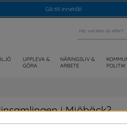
Gå till innehåll
Sök
MILJÖ
UPPLEVA &
NÄRINGSLIV &
KOMMU
GÖRA
ARBETE
POLITIK
linsamlingen i Mjöbäck?
ling av textilier i Mjöbäck (postnummer 512 