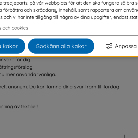
ve tredjeparts, på vår webbplats för att den ska fungera så bra 
r fått en textilpåse hem och möjlighet att 
na förbättra och skräddarsy innehåll, samt rapportera om använ
 Nu undrar vi hur du tycker att detta 
ch vi har inte tillgång till några av dina uppgifter, endast stati
 och cookies
etoderna behöver vi dina synpunkter. Vi ber dig därför 
 kakor
Godkänn alla kakor
Anpassa 
ng är viktig för att:
varit för dig.
ttringsförslag.
ännu mer användarvänliga.
 helt anonym. Du kan lämna dina svar fram till lördag 
ning av textilier!