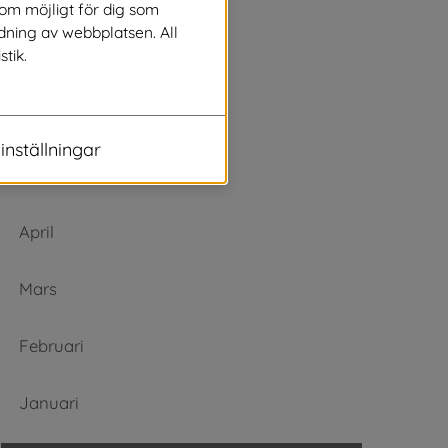
Augusti
som möjligt för dig som
dning av webbplatsen. All
stik.
Juli
Juni
inställningar
Maj
April
Mars
Februari
Januari