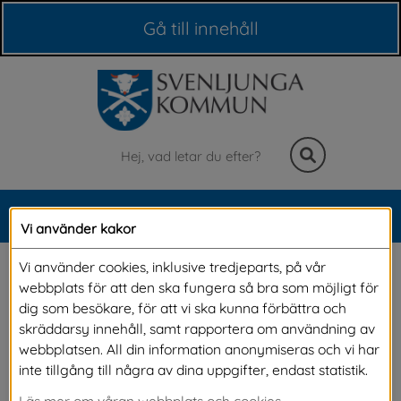
Våra webbplatser
Gå till innehåll
Sök
MENY
Vi använder kakor
Meny
Diplomering för 
Vi använder cookies, inklusive tredjeparts, på vår
webbplats för att den ska fungera så bra som möjligt för
utbildade 
dig som besökare, för att vi ska kunna förbättra och
skräddarsy innehåll, samt rapportera om användning av
undersköterskor
webbplatsen. All din information anonymiseras och vi har
inte tillgång till några av dina uppgifter, endast statistik.
Läs mer om våran webbplats och cookies