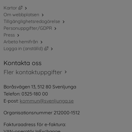
Länk till annan webbplats, öppnas i nytt fönster.
Kartor
Om webbplatsen
Tillgänglighetsredogörelse
Personuppgifter/GDPR
Press
Arbeta hemifrån
Länk till annan webbplats, öppnas i nytt 
Logga in (anställd)
Kontakta oss
Fler kontaktuppgifter
Boråsvägen 13, 512 80 Svenljunga
Telefon: 0325-180 00
E-post: 
kommun@svenljunga.se
Organisationsnummer 212000-1512
Fakturaadress för e-faktura:
VAN-operatör InExchange