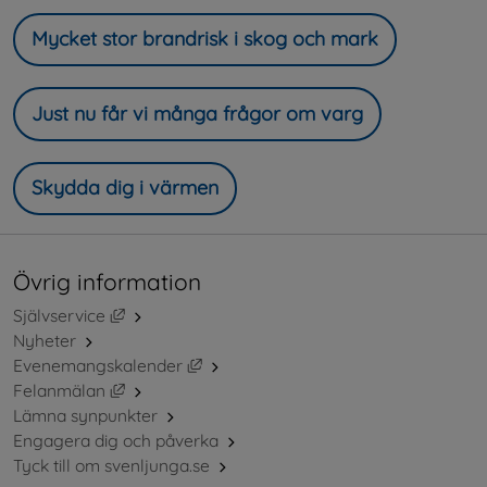
Mycket stor brandrisk i skog och mark
Just nu får vi många frågor om varg
Skydda dig i värmen
Övrig information
Länk till annan webbplats, öppnas i nytt fönster.
Självservice
Nyheter
Länk till annan webbplats, öppnas i ny
Evenemangskalender
Länk till annan webbplats, öppnas i nytt fönster.
Felanmälan
Lämna synpunkter
Engagera dig och påverka
Tyck till om svenljunga.se