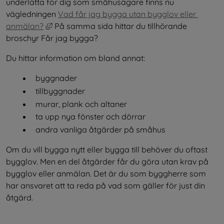
underlätta för dig som småhusägare finns nu 
vägledningen 
Vad får jag bygga utan bygglov eller 
Länk till annan webbplats, öppnas i nytt fönster
anmälan?
 På samma sida hittar du tillhörande 
broschyr Får jag bygga?
Du hittar information om bland annat:
byggnader
tillbyggnader
murar, plank och altaner
ta upp nya fönster och dörrar
andra vanliga åtgärder på småhus
Om du vill bygga nytt eller bygga till behöver du oftast 
bygglov. Men en del åtgärder får du göra utan krav på 
bygglov eller anmälan. Det är du som byggherre som 
har ansvaret att ta reda på vad som gäller för just din 
åtgärd.
.