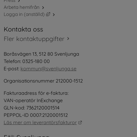
Press
Arbeta hemifrån
Länk till annan webbplats, öppnas i nytt 
Logga in (anställd)
Kontakta oss
Fler kontaktuppgifter
Boråsvägen 13, 512 80 Svenljunga
Telefon: 0325-180 00
E-post: 
kommun@svenljunga.se
Organisationsnummer 212000-1512
Fakturaadress för e-faktura:
VAN-operatör InExchange
GLN-kod: 7362120001514
PEPPOL-ID 0007:2120001512
Länk till annan webbplat
Läs mer om leverantörsfakturor