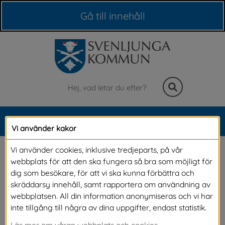
Våra webbplatser
Gå till innehåll
Sök
MENY
Vi använder kakor
Meny
Bygga utan bygglov eller 
Vi använder cookies, inklusive tredjeparts, på vår
webbplats för att den ska fungera så bra som möjligt för
anmälan
dig som besökare, för att vi ska kunna förbättra och
skräddarsy innehåll, samt rapportera om användning av
webbplatsen. All din information anonymiseras och vi har
Nu kan du som småhusägare ta hjälp av en ny 
inte tillgång till några av dina uppgifter, endast statistik.
vägledning från Boverket. Den vänder sig i 
Läs mer om våran webbplats och cookies