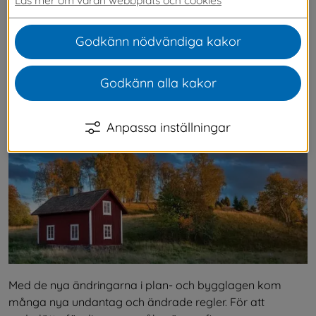
första hand till privatpersoner som vill veta vad 
de kan göra utan att anmäla eller söka 
Godkänn nödvändiga kakor
bygglov. Utöver vägledningen kan du ladda 
ner en broschyr som heter Får jag bygga?
Godkänn alla kakor
Anpassa inställningar
Med de nya ändringarna i plan- och bygglagen kom 
många nya undantag och ändrade regler. För att 