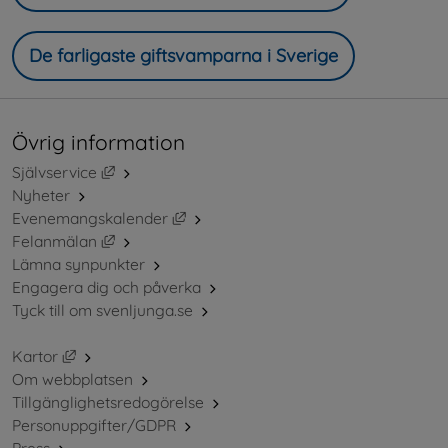
De farligaste giftsvamparna i Sverige
Övrig information
Länk till annan webbplats, öppnas i nytt fönster.
Självservice
Nyheter
Länk till annan webbplats, öppnas i ny
Evenemangskalender
Länk till annan webbplats, öppnas i nytt fönster.
Felanmälan
Lämna synpunkter
Engagera dig och påverka
Tyck till om svenljunga.se
Länk till annan webbplats, öppnas i nytt fönster.
Kartor
Om webbplatsen
Tillgänglighetsredogörelse
Personuppgifter/GDPR