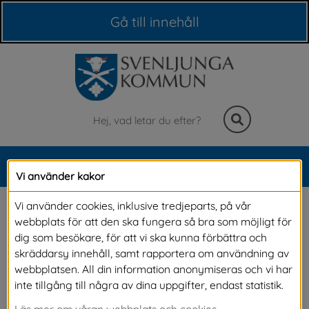
Våra webbplatser
Gå till innehåll
Sök
MENY
Vi använder kakor
Meny
Junior sport school
Vi använder cookies, inklusive tredjeparts, på vår
webbplats för att den ska fungera så bra som möjligt för
dig som besökare, för att vi ska kunna förbättra och
Våren 2025 påbörjade vi ett pilotprojekt som vi 
skräddarsy innehåll, samt rapportera om användning av
webbplatsen. All din information anonymiseras och vi har
valde att kalla Junior sport school. En 
inte tillgång till några av dina uppgifter, endast statistik.
sportskola för barn i årskurs F-3 där vi 
Läs mer om våran webbplats och cookies