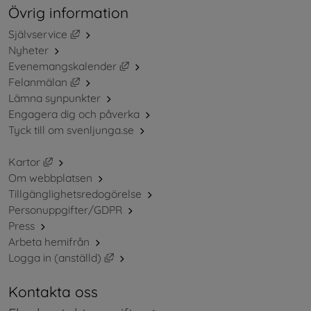
Övrig information
Länk till annan webbplats, öppnas i nytt fönster.
Självservice
Nyheter
Länk till annan webbplats, öppnas i ny
Evenemangskalender
Länk till annan webbplats, öppnas i nytt fönster.
Felanmälan
Lämna synpunkter
Engagera dig och påverka
Tyck till om svenljunga.se
Länk till annan webbplats, öppnas i nytt fönster.
Kartor
Om webbplatsen
Tillgänglighetsredogörelse
Personuppgifter/GDPR
Press
Arbeta hemifrån
Länk till annan webbplats, öppnas i nytt 
Logga in (anställd)
Kontakta oss