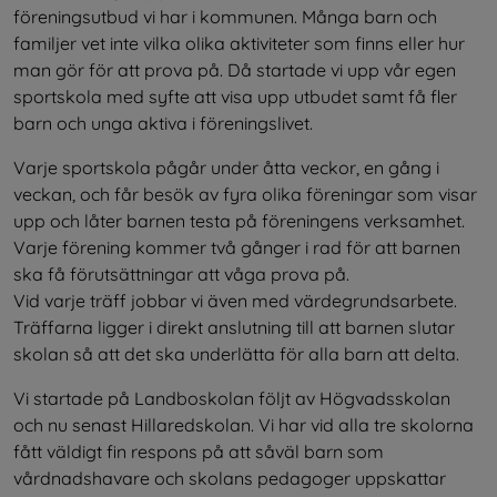
föreningsutbud vi har i kommunen. Många barn och 
familjer vet inte vilka olika aktiviteter som finns eller hur 
man gör för att prova på. Då startade vi upp vår egen 
sportskola med syfte att visa upp utbudet samt få fler 
barn och unga aktiva i föreningslivet.
Varje sportskola pågår under åtta veckor, en gång i 
veckan, och får besök av fyra olika föreningar som visar 
upp och låter barnen testa på föreningens verksamhet. 
Varje förening kommer två gånger i rad för att barnen 
ska få förutsättningar att våga prova på.
Vid varje träff jobbar vi även med värdegrundsarbete.
Träffarna ligger i direkt anslutning till att barnen slutar 
skolan så att det ska underlätta för alla barn att delta.
Vi startade på Landboskolan följt av Högvadsskolan 
och nu senast Hillaredskolan. Vi har vid alla tre skolorna 
fått väldigt fin respons på att såväl barn som 
vårdnadshavare och skolans pedagoger uppskattar 